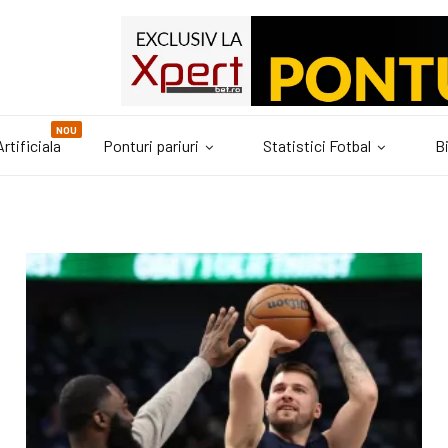
NOU
rtificiala
Ponturi pariuri
Statistici Fotbal
Bi