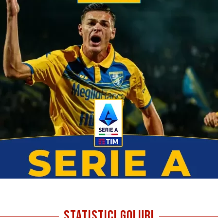
statistici goluri