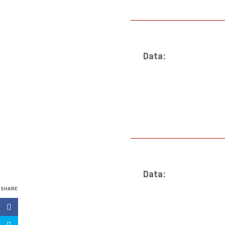
Data:
Data:
SHARE