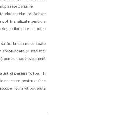
t plasate pariurile.
tatelor meciurilor. Aceste
re pot fi analizate pentru a
erdog-urilor care ar putea
i să fie la curent cu toate
e aprofundate și statistici
tiți pentru acest eveniment
atistici pariuri fotbal
, și
tele necesare pentru a face
descoperi cum vă pot ajuta