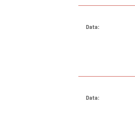
Data:
Data: