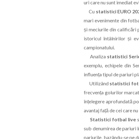
uri care nu sunt imediat e
Cu
statistici EURO 20
mari evenimente din fotbal
și meciurile din calificăr
istoricul întâlnirilor și
campionatului.
Analiza
statistici Seri
exemplu, echipele din Se
influența tipul de pariuri 
Utilizând
statistici fot
frecvența golurilor marca
înțelegere aprofundată poa
avantaj față de cei care nu
Statistici fotbal live
s
sub denumirea de pariuri î
pariurile, bazându-se pe d