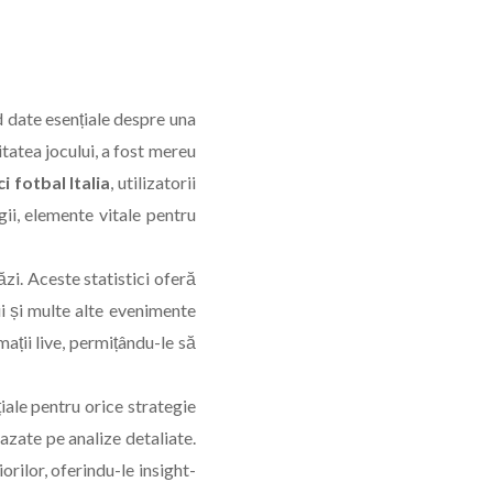
d date esențiale despre una
itatea jocului, a fost mereu
ci fotbal Italia
, utilizatorii
gii, elemente vitale pentru
zi. Aceste statistici oferă
ii și multe alte evenimente
ații live, permițându-le să
iale pentru orice strategie
bazate pe analize detaliate.
orilor, oferindu-le insight-