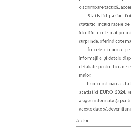
o schimbare tactică, acces
Statistici pariuri fo
statistici includ ratele de
identifica cele mai promi
surprinde, oferind cote ma
În cele din urmă, pe 
informațiile și datele dis
detaliate pentru fiecare e
major.
Prin combinarea
stat
statistici EURO 2024
, 
alegeri informate și pent
aceste date să deveniți un 
Autor