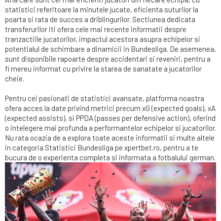
statistici referitoare la minutele jucate, eficienta suturilor la
poarta si rata de succes a driblingurilor. Sectiunea dedicata
transferurilor iti ofera cele mai recente informatii despre
tranzactiile jucatorilor, impactul acestora asupra echipelor si
potentialul de schimbare a dinamicii in Bundesliga. De asemenea,
sunt disponibile rapoarte despre accidentari si reveniri, pentru a
fi mereu informat cu privire la starea de sanatate a jucatorilor
cheie.
Pentru cei pasionati de statistici avansate, platforma noastra
ofera acces la date privind metrici precum xG (expected goals), xA
(expected assists), si PPDA (passes per defensive action), oferind
o intelegere mai profunda a performantelor echipelor si jucatorilor.
Nu rata ocazia de a explora toate aceste informatii si multe altele
in categoria Statistici Bundesliga pe xpertbet.ro, pentru a te
bucura de o experienta completa si informata a fotbalului german.