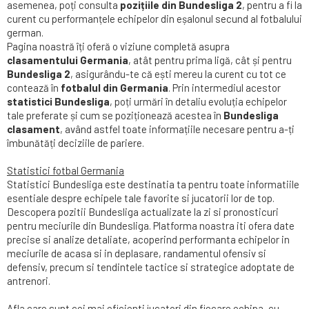
asemenea, poți consulta
pozițiile din Bundesliga 2
, pentru a fi la
curent cu performanțele echipelor din eșalonul secund al fotbalului
german.
Pagina noastră îți oferă o viziune completă asupra
clasamentului Germania
, atât pentru prima ligă, cât și pentru
Bundesliga 2
, asigurându-te că ești mereu la curent cu tot ce
contează în
fotbalul din Germania
. Prin intermediul acestor
statistici Bundesliga
, poți urmări în detaliu evoluția echipelor
tale preferate și cum se poziționează acestea în
Bundesliga
clasament
, având astfel toate informațiile necesare pentru a-ți
îmbunătăți deciziile de pariere.
Statistici fotbal Germania
Statistici Bundesliga este destinatia ta pentru toate informatiile
esentiale despre echipele tale favorite si jucatorii lor de top.
Descopera pozitii Bundesliga actualizate la zi si pronosticuri
pentru meciurile din Bundesliga. Platforma noastra iti ofera date
precise si analize detaliate, acoperind performanta echipelor in
meciurile de acasa si in deplasare, randamentul ofensiv si
defensiv, precum si tendintele tactice si strategice adoptate de
antrenori.
Afla care sunt cei mai eficienti jucatori din fiecare echipa, cu