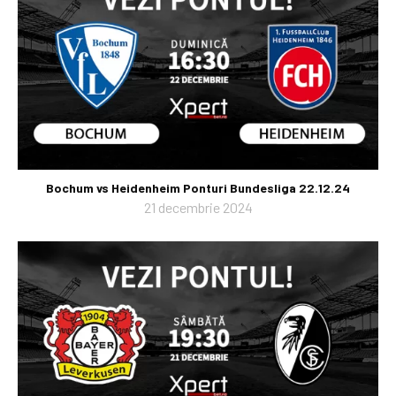
Bochum vs Heidenheim Ponturi Bundesliga 22.12.24
21 decembrie 2024