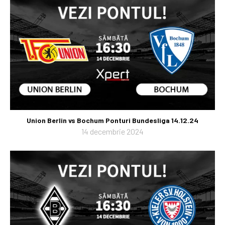
Union Berlin vs Bochum Ponturi Bundesliga 14.12.24
14 decembrie 2024