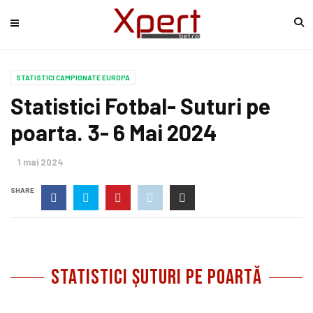
STATISTICI CAMPIONATE EUROPA
Statistici Fotbal- Suturi pe
poarta. 3- 6 Mai 2024
1 mai 2024
SHARE
statistici șuturi pe poartă