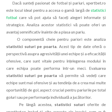
Dacă sunteți pasionat de fotbal și pariuri, xpertbet.ro
este locul ideal pentru a accesa o gamă largă de
statistici
fotbal
care vă pot ajuta să faceți alegeri informate și
strategice. Analiza acestor statistici vă poate oferi un
avantaj semnificativ înainte de a plasa un pariu.
O componentă cheie pentru pariori este analiza
statistici suturi pe poarta
. Acest tip de date oferă o
perspectivă asupra agresivității unei echipe și a eficacității
ofensive, care sunt vitale pentru înțelegerea modului în
care echipa poate performa într-un meci. Evaluarea
statistici suturi pe poarta
vă permite să vedeți care
echipe sunt mai ofensive și au tendința de a crea mai multe
oportunități de gol, aspect crucial pentru pariurile pe total
goluri sau pe performanța individuală a jucătorilor.
Pe lângă acestea,
statistici suturi
oferite de
xpertbet.ro includ și alte aspecte ale jocului, cum ar fi