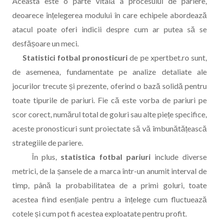
Aceasta este o parte vitală a procesului de pariere,
deoarece înțelegerea modului în care echipele abordează
atacul poate oferi indicii despre cum ar putea să se
desfășoare un meci.
Statistici fotbal pronosticuri
de pe xpertbet.ro sunt,
de asemenea, fundamentate pe analize detaliate ale
jocurilor trecute și prezente, oferind o bază solidă pentru
toate tipurile de pariuri. Fie că este vorba de pariuri pe
scor corect, numărul total de goluri sau alte piețe specifice,
aceste pronosticuri sunt proiectate să vă îmbunătățească
strategiile de pariere.
În plus,
statistica fotbal pariuri
include diverse
metrici, de la șansele de a marca într-un anumit interval de
timp, până la probabilitatea de a primi goluri, toate
acestea fiind esențiale pentru a înțelege cum fluctuează
cotele și cum pot fi acestea exploatate pentru profit.