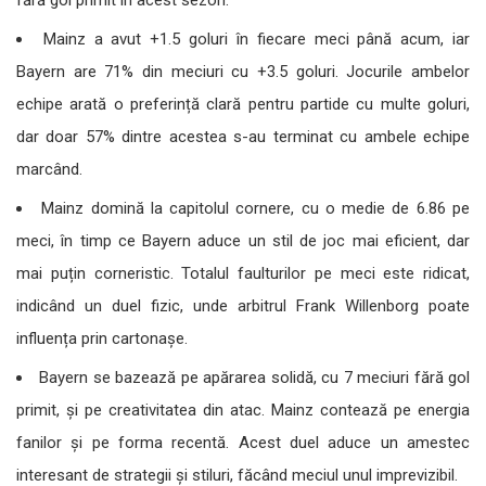
Mainz a avut +1.5 goluri în fiecare meci până acum, iar
Bayern are 71% din meciuri cu +3.5 goluri. Jocurile ambelor
echipe arată o preferință clară pentru partide cu multe goluri,
dar doar 57% dintre acestea s-au terminat cu ambele echipe
marcând.
Mainz domină la capitolul cornere, cu o medie de 6.86 pe
meci, în timp ce Bayern aduce un stil de joc mai eficient, dar
mai puțin corneristic. Totalul faulturilor pe meci este ridicat,
indicând un duel fizic, unde arbitrul Frank Willenborg poate
influența prin cartonașe.
Bayern se bazează pe apărarea solidă, cu 7 meciuri fără gol
primit, și pe creativitatea din atac. Mainz contează pe energia
fanilor și pe forma recentă. Acest duel aduce un amestec
interesant de strategii și stiluri, făcând meciul unul imprevizibil.