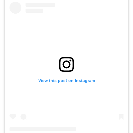
View this post on Instagram