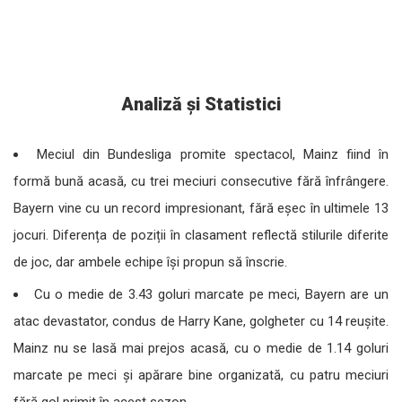
Analiză și Statistici
Meciul din Bundesliga promite spectacol, Mainz fiind în
formă bună acasă, cu trei meciuri consecutive fără înfrângere.
Bayern vine cu un record impresionant, fără eșec în ultimele 13
jocuri. Diferența de poziții în clasament reflectă stilurile diferite
de joc, dar ambele echipe își propun să înscrie.
Cu o medie de 3.43 goluri marcate pe meci, Bayern are un
atac devastator, condus de Harry Kane, golgheter cu 14 reușite.
Mainz nu se lasă mai prejos acasă, cu o medie de 1.14 goluri
marcate pe meci și apărare bine organizată, cu patru meciuri
fără gol primit în acest sezon.