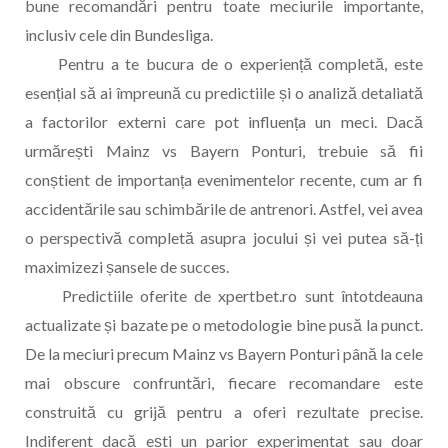
bune recomandări pentru toate meciurile importante,
inclusiv cele din Bundesliga.
Pentru a te bucura de o experiență completă, este
esențial să ai împreună cu predictiile și o analiză detaliată
a factorilor externi care pot influența un meci. Dacă
urmărești Mainz vs Bayern Ponturi, trebuie să fii
conștient de importanța evenimentelor recente, cum ar fi
accidentările sau schimbările de antrenori. Astfel, vei avea
o perspectivă completă asupra jocului și vei putea să-ți
maximizezi șansele de succes.
Predictiile oferite de xpertbet.ro sunt întotdeauna
actualizate și bazate pe o metodologie bine pusă la punct.
De la meciuri precum Mainz vs Bayern Ponturi până la cele
mai obscure confruntări, fiecare recomandare este
construită cu grijă pentru a oferi rezultate precise.
Indiferent dacă ești un parior experimentat sau doar