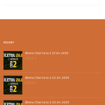
RECENT
Biletul Zilei Cota 2 27.04.2025
COTA 2
Biletul Zilei Cota 2 22.04.2025
COTA 2
Biletul Zilei Cota 2 20.04.2025