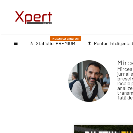
INCEARCA GRATUIT
Statistici PREMIUM
Ponturi Inteligenta A
star_purple500
emoji_events
Mirc
Mircea 
jurnali
presei 
locale 
analize
transmi
față de