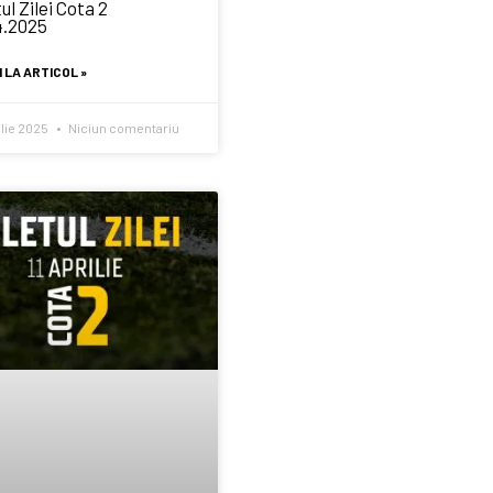
ul Zilei Cota 2
4.2025
 LA ARTICOL »
ilie 2025
Niciun comentariu