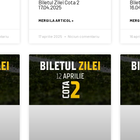
Biletul Zilei Cota 2
Bilet
17.04.2025
16.0
MERGI LA ARTICOL »
MERGI
tariu
17 aprilie 2025
Niciun comentariu
16 apr