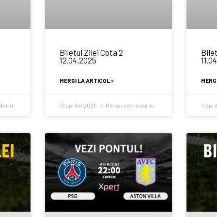
Biletul Zilei Cota 2
Bilet
12.04.2025
11.0
MERGI LA ARTICOL »
MERGI
tariu
12 aprilie 2025
Niciun comentariu
11 apr