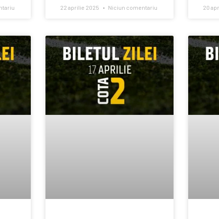
tariu
22 aprilie 2025
Niciun comentariu
20 apr