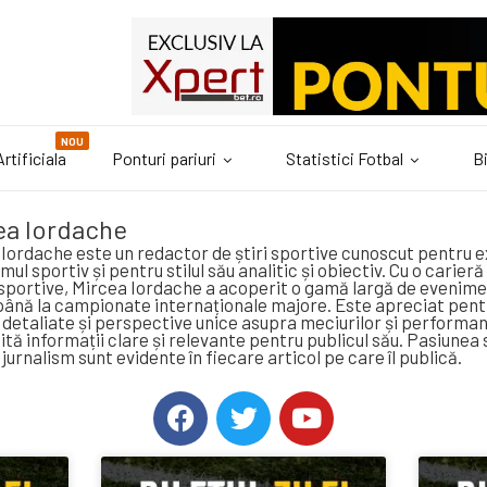
NOU
rtificiala
Ponturi pariuri
Statistici Fotbal
Bi
ea Iordache
Iordache este un redactor de știri sportive cunoscut pentru e
smul sportiv și pentru stilul său analitic și obiectiv. Cu o carier
sportive, Mircea Iordache a acoperit o gamă largă de evenimen
până la campionate internaționale majore. Este apreciat pent
 detaliate și perspective unice asupra meciurilor și performanț
tă informații clare și relevante pentru publicul său. Pasiunea
 jurnalism sunt evidente în fiecare articol pe care îl publică.