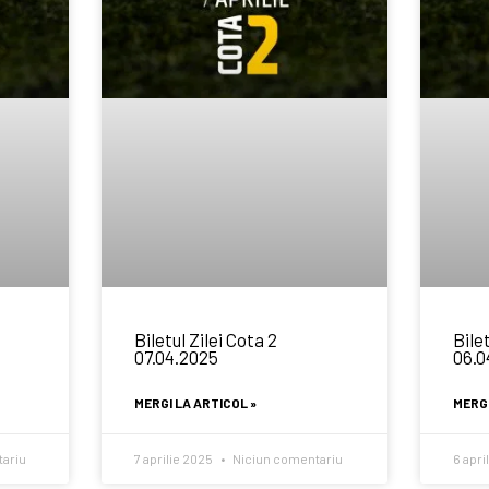
Biletul Zilei Cota 2
Bilet
07.04.2025
06.0
MERGI LA ARTICOL »
MERGI
ariu
7 aprilie 2025
Niciun comentariu
6 apri