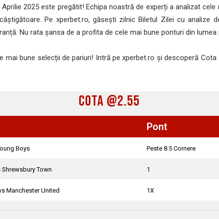
Aprilie 2025 este pregătit! Echipa noastră de experți a analizat cele m
câștigătoare. Pe xperbet.ro, găsești zilnic Biletul Zilei cu analize 
guranță. Nu rata șansa de a profita de cele mai bune ponturi din lumea p
 cele mai bune selecții de pariuri! Intră pe xperbet.ro și descoperă Cot
COTA @2.55
Pont
 Young Boys
Peste 8.5 Cornere
 Shrewsbury Town
1
vs Manchester United
1X