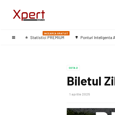
INCEARCA GRATUIT
Statistici PREMIUM
Ponturi Inteligenta A
star_purple500
emoji_events
COTA 2
Biletul Z
1 aprilie 2025