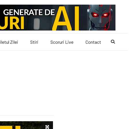
iletul Zilei
Stiri
Scoruri Live
Contact