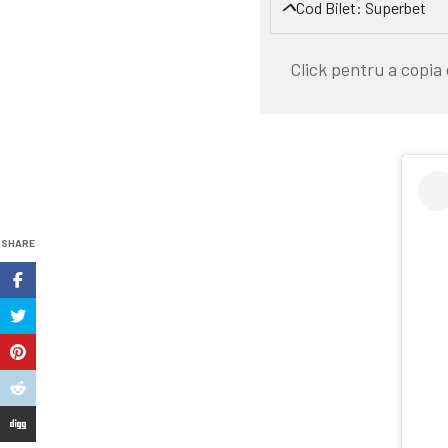
Cod Bilet: Superbet
Click pentru a copia
SHARE