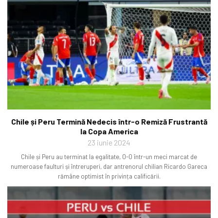
Chile și Peru Termină Nedecis într-o Remiză Frustrantă
la Copa America
23 iunie 2024
Chile și Peru au terminat la egalitate, 0-0 într-un meci marcat de
numeroase faulturi și întreruperi, dar antrenorul chilian Ricardo Gareca
rămâne optimist în privința calificării.