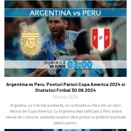
Argentina vs Peru. Ponturi Pariuri Copa America 2024 si
Statistici Fotbal 30.06.2024
29 iunie 2024
Argentina, cu o formă excelentă, se confruntă cu Peru într-un meci
decisiv din Copa America. Cu Argentina deja calificată și Peru având
nevoie de o victorie, analizele noastre oferă ponturi și predicții esențiale
pentru pariori.