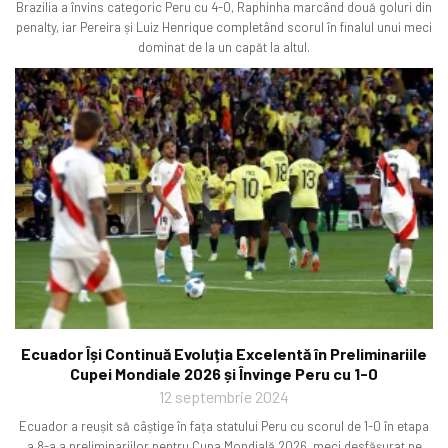
Brazilia a învins categoric Peru cu 4-0, Raphinha marcând două goluri din
penalty, iar Pereira și Luiz Henrique completând scorul în finalul unui meci
dominat de la un capăt la altul.
Ecuador Își Continuă Evoluția Excelentă în Preliminariile
Cupei Mondiale 2026 și Învinge Peru cu 1-0
12 septembrie 2024
Ecuador a reușit să câștige în fața statului Peru cu scorul de 1-0 în etapa
a 8-a a preliminariilor pentru Cupa Mondială 2026, meci desfășurat pe