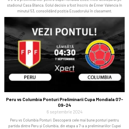
stadionul Casa Blanca. Golul decisiv a fost înscris de Enner Valencia în
minutul 53, consolidând poziția Ecuadorului în clasament.
Peru vs Columbia Ponturi Preliminarii Cupa Mondiala 07-
09-24
6 septembrie 2024
Peru vs Columbia Ponturi: Descoperă cele mai bune ponturi pentru
partida dintre Peru și Columbia, din etapa a 7-a a preliminariilor Cupei