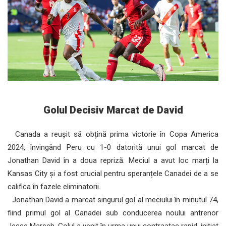
Golul Decisiv Marcat de David
Canada a reușit să obțină prima victorie în Copa America
2024, învingând Peru cu 1-0 datorită unui gol marcat de
Jonathan David în a doua repriză. Meciul a avut loc marți la
Kansas City și a fost crucial pentru speranțele Canadei de a se
califica în fazele eliminatorii.
Jonathan David a marcat singurul gol al meciului în minutul 74,
fiind primul gol al Canadei sub conducerea noului antrenor
Jesse Marsch. Golul a venit în urma unui contraatac rapid, inițiat