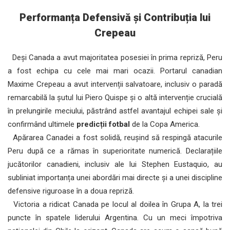
Performanța Defensivă și Contribuția lui
Crepeau
Deși Canada a avut majoritatea posesiei în prima repriză, Peru
a fost echipa cu cele mai mari ocazii. Portarul canadian
Maxime Crepeau a avut intervenții salvatoare, inclusiv o paradă
remarcabilă la șutul lui Piero Quispe și o altă intervenție crucială
în prelungirile meciului, păstrând astfel avantajul echipei sale și
confirmând ultimele
predicții fotbal
de la Copa America.
Apărarea Canadei a fost solidă, reușind să respingă atacurile
Peru după ce a rămas în superioritate numerică. Declarațiile
jucătorilor canadieni, inclusiv ale lui Stephen Eustaquio, au
subliniat importanța unei abordări mai directe și a unei discipline
defensive riguroase în a doua repriză.
Victoria a ridicat Canada pe locul al doilea în Grupa A, la trei
puncte în spatele liderului Argentina. Cu un meci împotriva