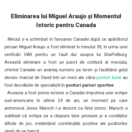
Eliminarea lui Miguel Araujo și Momentul
Istoric pentru Canada
Meciul s-a schimbat în favoarea Canadei după ce apărătorul
peruan Miguel Araujo a fost eliminat în minutul 59, în urma unei
verificări VAR pentru un fault dur asupra lui Shaffelburg.
Această eliminare a fost un punct de cotitură al meciului,
oferind Canadei un avantaj numeric pe teren și facilitând golul
decisiv marcat de David într-un meci ale cărui
ponturi bune
au
fost dezvăluite de specialiștii în
ponturi pariuri sportive
.
Aceasta a fost prima victorie a Canadei împotriva unei echipe
sud-americane în ultimii 24 de ani, un moment pe care
antrenorul Jesse Marsch l-a descris ca fiind istoric. Marsch a
subliniat că echipa sa a răspuns bine presiunii și a condițiilor
dificile de joc, evidențiind contribuțiile pozitive ale jucătorilor
veniți de pe bancă.