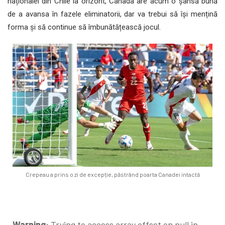
naționalei din Chile la orizont, Canada are acum o șansă bună
de a avansa în fazele eliminatorii, dar va trebui să își mențină
forma și să continue să îmbunătățească jocul.
Crepeau a prins o zi de excepție, păstrând poarta Canadei intactă
Warning
: Trying to access array offset on null in