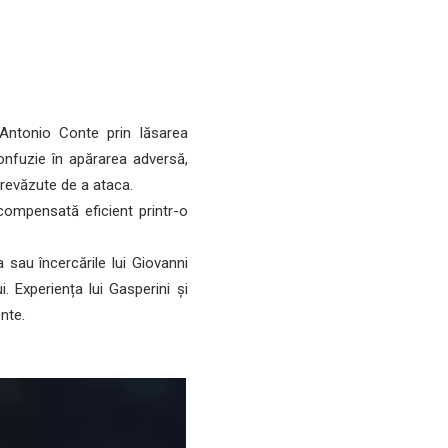
 Antonio Conte prin lăsarea
nfuzie în apărarea adversă,
prevăzute de a ataca.
compensată eficient printr-o
 sau încercările lui Giovanni
 Experiența lui Gasperini și
onte.