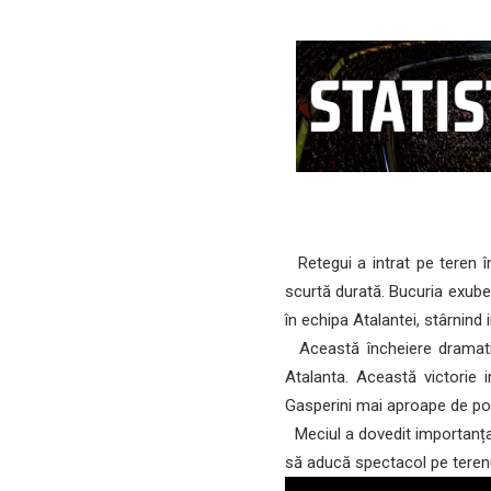
Retegui a intrat pe teren în
scurtă durată. Bucuria exube
în echipa Atalantei, stârnind 
Această încheiere dramatic
Atalanta. Această victorie i
Gasperini mai aproape de pod
Meciul a dovedit importanța a
să aducă spectacol pe teren