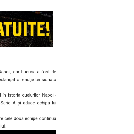
Napoli, dar bucuria a fost de
eclanșat o reacție tensionată
 istoria duelurilor Napoli-
n Serie A și aduce echipa lui
ntre cele două echipe continuă
ui.