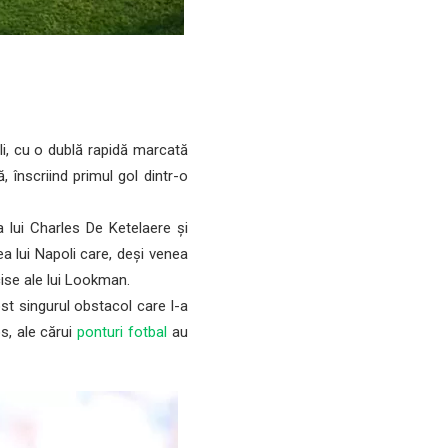
li, cu o dublă rapidă marcată
înscriind primul gol dintr-o
lui Charles De Ketelaere și
a lui Napoli care, deși venea
cise ale lui Lookman.
t singurul obstacol care l-a
os, ale cărui
ponturi fotbal
au