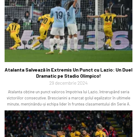
Atalanta Salvează în Extremis Un Punct cu Lazio: Un Duel
Dramatic pe Stadio Olimpico!
29 decembrie 2024
Atalanta obține un punct valoros împotriva lui Lazio, întrerupând seria
victoriilor consecutive. Brescianini a marcat golul egalizator în ultimele
minute, menținându-și echipa lider în fruntea clasamentului din Serie A.