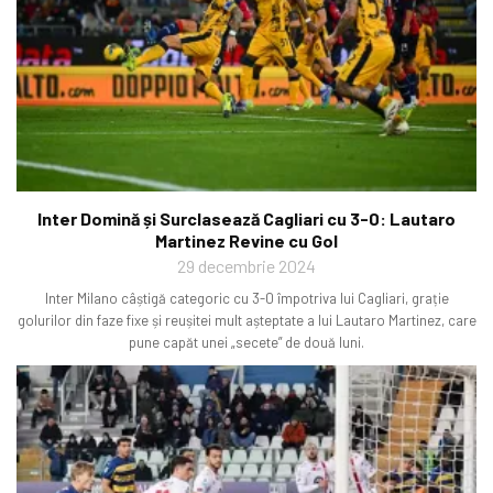
Inter Domină și Surclasează Cagliari cu 3-0: Lautaro
Martinez Revine cu Gol
29 decembrie 2024
Inter Milano câștigă categoric cu 3-0 împotriva lui Cagliari, grație
golurilor din faze fixe și reușitei mult așteptate a lui Lautaro Martinez, care
pune capăt unei „secete” de două luni.