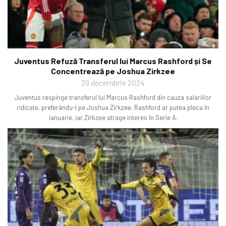
Juventus Refuză Transferul lui Marcus Rashford și Se
Concentrează pe Joshua Zirkzee
29 decembrie 2024
Juventus respinge transferul lui Marcus Rashford din cauza salariilor
ridicate, preferându-l pe Joshua Zirkzee. Rashford ar putea pleca în
ianuarie, iar Zirkzee atrage interes în Serie A.