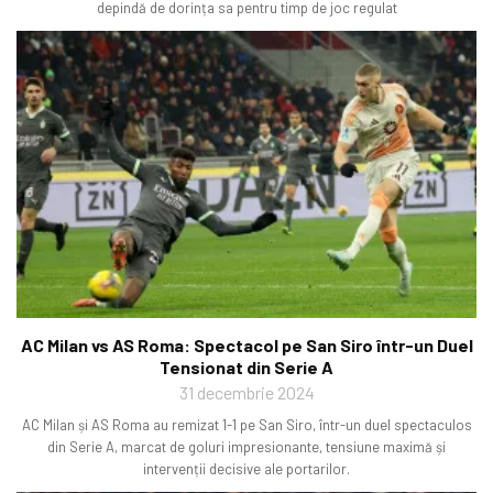
depindă de dorința sa pentru timp de joc regulat
AC Milan vs AS Roma: Spectacol pe San Siro într-un Duel
Tensionat din Serie A
31 decembrie 2024
AC Milan și AS Roma au remizat 1-1 pe San Siro, într-un duel spectaculos
din Serie A, marcat de goluri impresionante, tensiune maximă și
intervenții decisive ale portarilor.