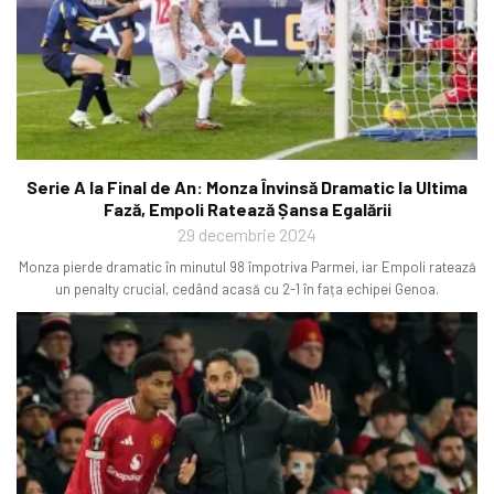
Serie A la Final de An: Monza Învinsă Dramatic la Ultima
Fază, Empoli Ratează Șansa Egalării
29 decembrie 2024
Monza pierde dramatic în minutul 98 împotriva Parmei, iar Empoli ratează
un penalty crucial, cedând acasă cu 2-1 în fața echipei Genoa.