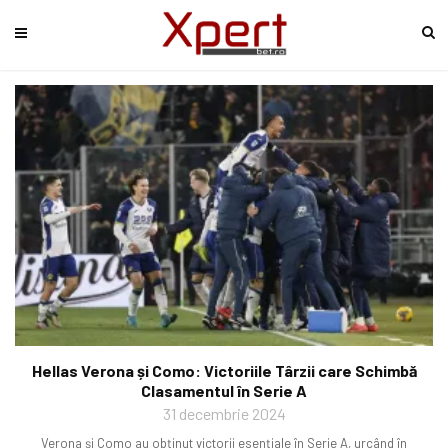
Hellas Verona și Como: Victoriile Târzii care Schimbă
Clasamentul în Serie A
31 decembrie 2024
Verona și Como au obținut victorii esențiale în Serie A, urcând în