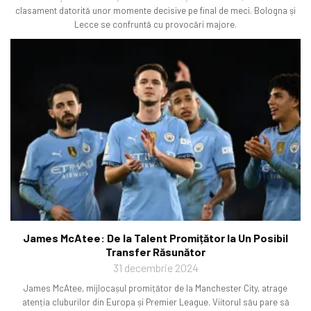
clasament datorită unor momente decisive pe final de meci. Bologna și
Lecce se confruntă cu provocări majore.
James McAtee: De la Talent Promițător la Un Posibil
Transfer Răsunător
31 decembrie 2024
James McAtee, mijlocașul promițător de la Manchester City, atrage
atenția cluburilor din Europa și Premier League. Viitorul său pare să