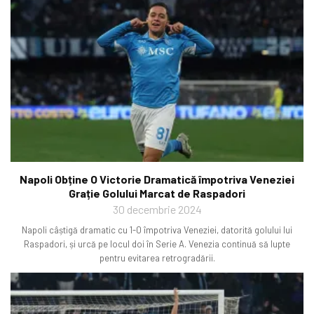
Napoli Obține O Victorie Dramatică împotriva Veneziei
Grație Golului Marcat de Raspadori
30 decembrie 2024
Napoli câștigă dramatic cu 1-0 împotriva Veneziei, datorită golului lui
Raspadori, și urcă pe locul doi în Serie A. Venezia continuă să lupte
pentru evitarea retrogradării.