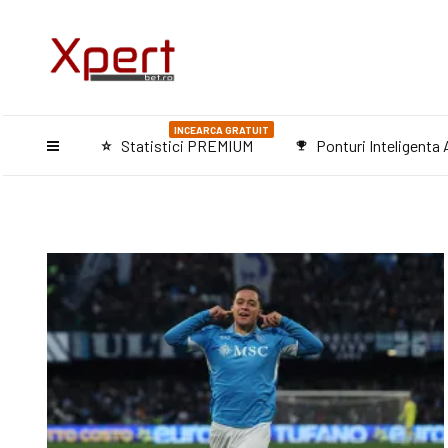
INCEARCA GRATUIT
Statistici PREMIUM
Ponturi Inteligenta A
star_purple500
emoji_events