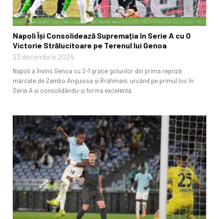
Napoli Își Consolidează Supremația în Serie A cu O
Victorie Strălucitoare pe Terenul lui Genoa
23 decembrie 2024
Napoli a învins Genoa cu 2-1 grație golurilor din prima repriză
marcate de Zambo Anguissa și Rrahmani, urcând pe primul loc în
Serie A și consolidându-și forma excelentă.