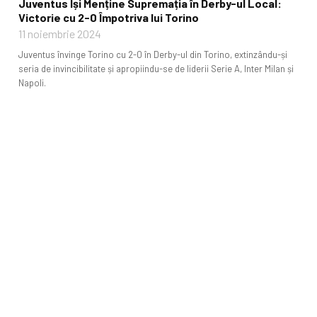
Juventus Își Menține Supremația în Derby-ul Local:
Victorie cu 2-0 Împotriva lui Torino
11 noiembrie 2024
Juventus învinge Torino cu 2-0 în Derby-ul din Torino, extinzându-și
seria de invincibilitate și apropiindu-se de liderii Serie A, Inter Milan și
Napoli.