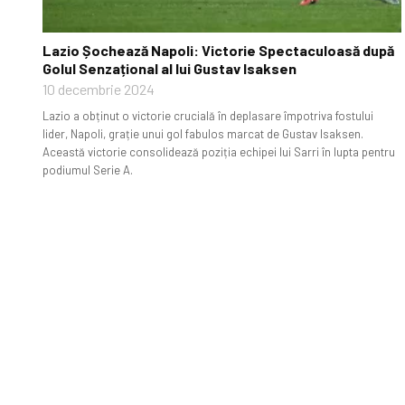
Lazio Șochează Napoli: Victorie Spectaculoasă după
Golul Senzațional al lui Gustav Isaksen
10 decembrie 2024
Lazio a obținut o victorie crucială în deplasare împotriva fostului
lider, Napoli, grație unui gol fabulos marcat de Gustav Isaksen.
Această victorie consolidează poziția echipei lui Sarri în lupta pentru
podiumul Serie A.