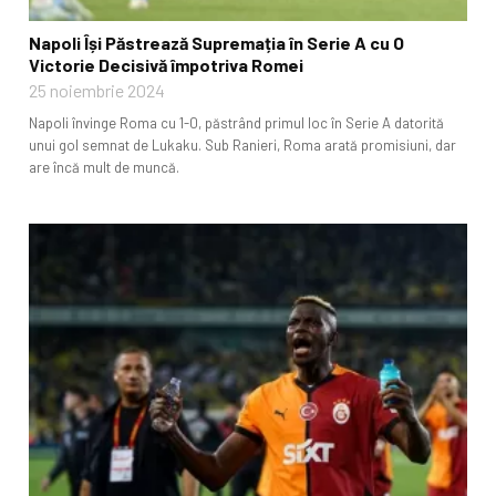
Napoli Își Păstrează Supremația în Serie A cu O
Victorie Decisivă împotriva Romei
25 noiembrie 2024
Napoli învinge Roma cu 1-0, păstrând primul loc în Serie A datorită
unui gol semnat de Lukaku. Sub Ranieri, Roma arată promisiuni, dar
are încă mult de muncă.