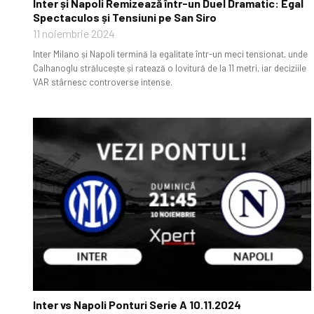
Inter și Napoli Remizează într-un Duel Dramatic: Egal
Spectaculos și Tensiuni pe San Siro
11 noiembrie 2024
Inter Milano și Napoli termină la egalitate într-un meci tensionat, unde
Calhanoglu strălucește și ratează o lovitură de la 11 metri, iar deciziile
VAR stârnesc controverse intense.
Inter vs Napoli Ponturi Serie A 10.11.2024