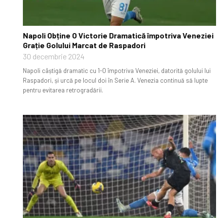
Napoli Obține O Victorie Dramatică împotriva Veneziei
Grație Golului Marcat de Raspadori
30 decembrie 2024
Napoli câștigă dramatic cu 1-0 împotriva Veneziei, datorită golului lui
Raspadori, și urcă pe locul doi în Serie A. Venezia continuă să lupte
pentru evitarea retrogradării.