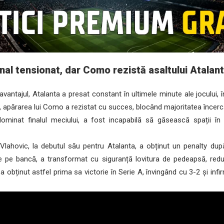
inal tensionat, dar Como rezistă asaltului Atalant
ntajul, Atalanta a presat constant în ultimele minute ale jocului, 
 apărarea lui Como a rezistat cu succes, blocând majoritatea încerc
dominat finalul meciului, a fost incapabilă să găsească spații în
lahovic, la debutul său pentru Atalanta, a obținut un penalty după
 pe bancă, a transformat cu siguranță lovitura de pedeapsă, reduc
a obținut astfel prima sa victorie în Serie A, învingând cu 3-2 și i