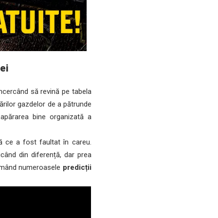
ei
încercând să revină pe tabela
ărilor gazdelor de a pătrunde
 apărarea bine organizată a
 ce a fost faultat în careu.
ând din diferență, dar prea
nfirmând numeroasele
predicții