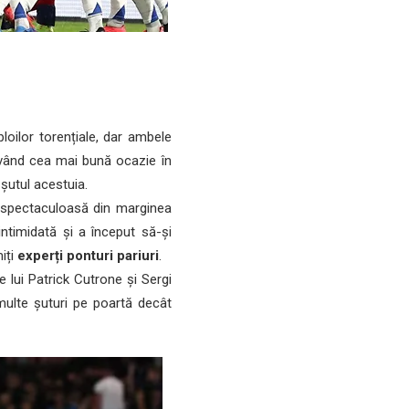
oilor torențiale, dar ambele
 având cea mai bună ocazie în
 șutul acestuia.
 spectaculoasă din marginea
intimidată și a început să-și
iți
experți ponturi pariuri
.
 lui Patrick Cutrone și Sergi
ulte șuturi pe poartă decât