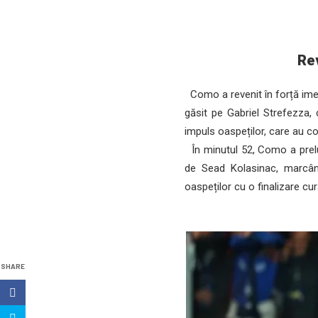
Re
Como a revenit în forță imed
găsit pe Gabriel Strefezza, 
impuls oaspeților, care au c
În minutul 52, Como a prelua
de Sead Kolasinac, marcân
oaspeților cu o finalizare cu
SHARE