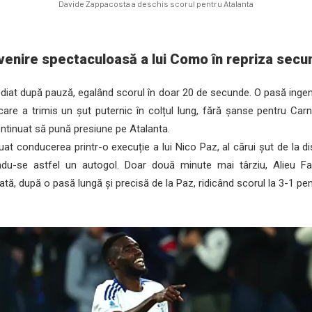
Davide Zappacosta a deschis scorul pentru Atalanta
venire spectaculoasă a lui Como în repriza secu
iat după pauză, egalând scorul în doar 20 de secunde. O pasă ingen
care a trimis un șut puternic în colțul lung, fără șanse pentru Ca
ontinuat să pună presiune pe Atalanta.
t conducerea printr-o execuție a lui Nico Paz, al cărui șut de la dis
du-se astfel un autogol. Doar două minute mai târziu, Alieu Fad
rată, după o pasă lungă și precisă de la Paz, ridicând scorul la 3-1 p