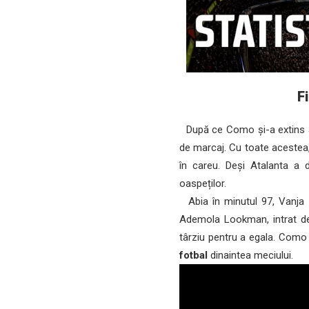
F
După ce Como și-a extins ava
de marcaj. Cu toate acestea,
în careu. Deși Atalanta a 
oaspeților.
Abia în minutul 97, Vanja V
Ademola Lookman, intrat de
târziu pentru a egala. Como 
fotbal
dinaintea meciului.