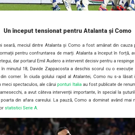
Un început tensionat pentru Atalanta și Como
ni seară, meciul dintre Atalanta și Como a fost amânat din cauza pl
ormații pentru confruntarea de marți. Atalanta a început în forță,
egui, dar portarul Emil Audero a intervenit decisiv pentru a respinge
în minutul 18, Davide Zappacosta a deschis scorul cu o execuție
din corner. În ciuda golului rapid al Atalantei, Como nu s-a lăsat 
un meci spectaculos, ale cărui
ponturi Italia
au fost publicate de renum
nesecchi, a avut câteva intervenții importante, în special la șuturile
 poarta din afara careului. La pauză, Como a dominat având mai m
lor
statistici Serie A
.