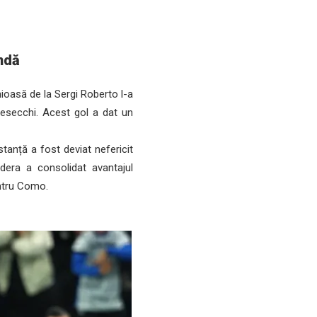
ndă
ioasă de la Sergi Roberto l-a
rnesecchi. Acest gol a dat un
tanță a fost deviat nefericit
era a consolidat avantajul
entru Como.