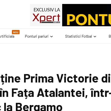
NOU
rtificiala
Ponturi pariuri
Statistici Fotbal
B
ine Prima Victorie di
în Fața Atalantei, înt
 la Bergamo