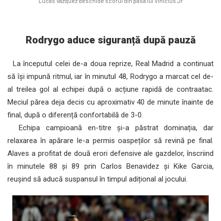
Lucas Vazquez deschide scorul din pasa lui Vinicius Jr
Rodrygo aduce siguranță după pauză
La începutul celei de-a doua reprize, Real Madrid a continuat
să își impună ritmul, iar în minutul 48, Rodrygo a marcat cel de-
al treilea gol al echipei după o acțiune rapidă de contraatac.
Meciul părea deja decis cu aproximativ 40 de minute înainte de
final, după o diferență confortabilă de 3-0.
Echipa campioană en-titre și-a păstrat dominația, dar
relaxarea în apărare le-a permis oaspeților să revină pe final.
Alaves a profitat de două erori defensive ale gazdelor, înscriind
în minutele 88 și 89 prin Carlos Benavidez și Kike Garcia,
reușind să aducă suspansul în timpul adițional al jocului.