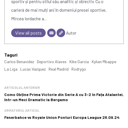
sportiv și pentru stilul său analitic și obiectiv. Cu o
carieră de mai mulți ani în domeniul presei sportive,
Mircea Iordache a...
View all posts
Autor
Taguri
Carlos Benavidez
Deportivo Alaves
Kike Garcia
Kylian Mbappe
La Liga
Lucas Vazquez
Real Madrid
Rodrygo
ARTICOLUL ANTERIOR
Como Obține Prima Victorie din Serie A cu 3-2 în Fața Atalantei,
într-un Meci Dramatic la Bergamo
URMATORUL ARTICOL
Fenerbahce vs Royale Union Ponturi Europa League 26.09.24