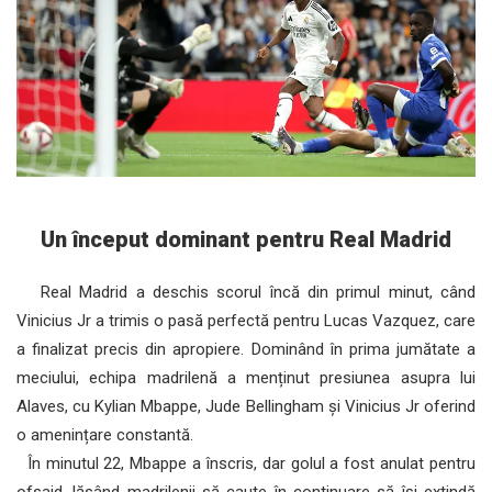
Un început dominant pentru Real Madrid
Real Madrid a deschis scorul încă din primul minut, când
Vinicius Jr a trimis o pasă perfectă pentru Lucas Vazquez, care
a finalizat precis din apropiere. Dominând în prima jumătate a
meciului, echipa madrilenă a menținut presiunea asupra lui
Alaves, cu Kylian Mbappe, Jude Bellingham și Vinicius Jr oferind
o amenințare constantă.
În minutul 22, Mbappe a înscris, dar golul a fost anulat pentru
ofsaid, lăsând madrilenii să caute în continuare să își extindă