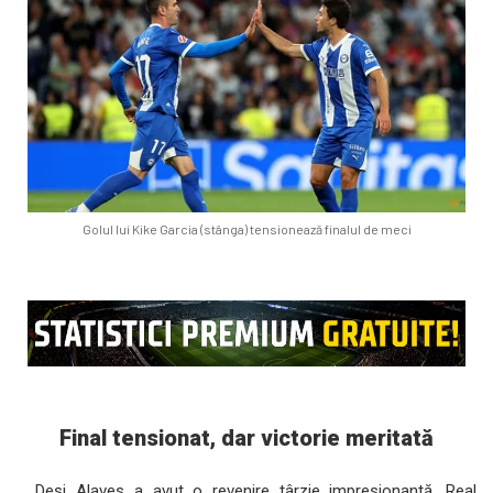
Golul lui Kike Garcia (stânga) tensionează finalul de meci
Final tensionat, dar victorie meritată
Deși Alaves a avut o revenire târzie impresionantă, Real