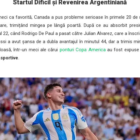
Startul Dificil și Revenirea Argentiniană
meci ca favorită, Canada a pus probleme serioase în primele 20 de
are, trimițând mingea pe lângă poartă. După ce au absorbit presiune
 22, când Rodrigo De Paul a pasat către Julian Alvarez, care a înscri
si a avut șansa de a dubla avantajul în minutul 44, dar a trimis m
loasă, într-un meci ale cărui
ponturi Copa America
au fost expuse 
 sportive
.