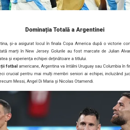
Dominația Totală a Argentinei
na, și-a asigurat locul în finala Copa America după o victorie co
tată marți în New Jersey. Golurile au fost marcate de Julian Alva
ea și experiența echipei deținătoare a titlului.
ții fotbal
americane, Argentina va întâlni Uruguay sau Columbia în f
eci crucial pentru mai mulți membri seniori ai echipei, incluzând ju
precum Messi, Angel Di Maria și Nicolas Otamendi.