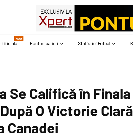
NOU
rtificiala
Ponturi pariuri
Statistici Fotbal
B
 Se Califică în Final
După O Victorie Clar
a Canadei