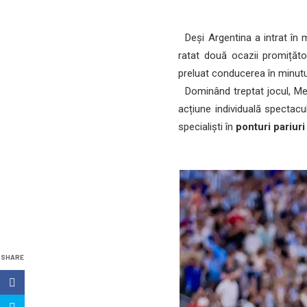
Deși Argentina a intrat în 
ratat două ocazii promițăto
preluat conducerea în minutul
Dominând treptat jocul, Mes
acțiune individuală spectacu
specialiști în
ponturi pariuri
SHARE