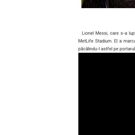
Lionel Messi, care s-a lupt
MetLife Stadium. El a marcat
păcălindu-l astfel pe portar