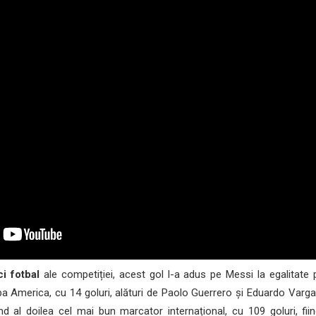
ci fotbal
ale competiției, acest gol l-a adus pe Messi la egalitate 
pa America, cu 14 goluri, alături de Paolo Guerrero și Eduardo Varg
ind al doilea cel mai bun marcator internațional, cu 109 goluri, fi