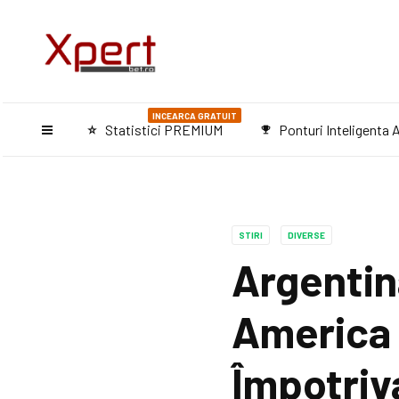
INCEARCA GRATUIT
Statistici PREMIUM
Ponturi Inteligenta A
star_purple500
emoji_events
STIRI
DIVERSE
Argentina
America 
Împotriv