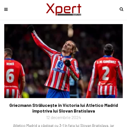
Griezmann Strălucește în Victoria lui Atletico Madrid
împotriva lui Slovan Bratislava
12 decembrie 2024
Atletico Madrid a câștigat cu 3-1 în fața lui Slovan Bratislava, iar