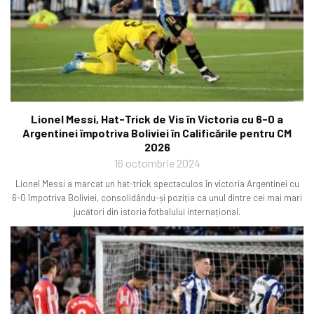
Lionel Messi, Hat-Trick de Vis în Victoria cu 6-0 a
Argentinei împotriva Boliviei în Calificările pentru CM
2026
16 octombrie 2024
Lionel Messi a marcat un hat-trick spectaculos în victoria Argentinei cu
6-0 împotriva Boliviei, consolidându-și poziția ca unul dintre cei mai mari
jucători din istoria fotbalului internațional.