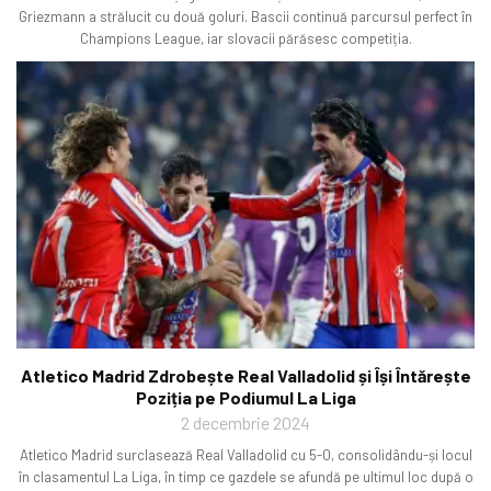
Griezmann a strălucit cu două goluri. Bascii continuă parcursul perfect în
Champions League, iar slovacii părăsesc competiția.
Atletico Madrid Zdrobește Real Valladolid și Își Întărește
Poziția pe Podiumul La Liga
2 decembrie 2024
Atletico Madrid surclasează Real Valladolid cu 5-0, consolidându-și locul
în clasamentul La Liga, în timp ce gazdele se afundă pe ultimul loc după o