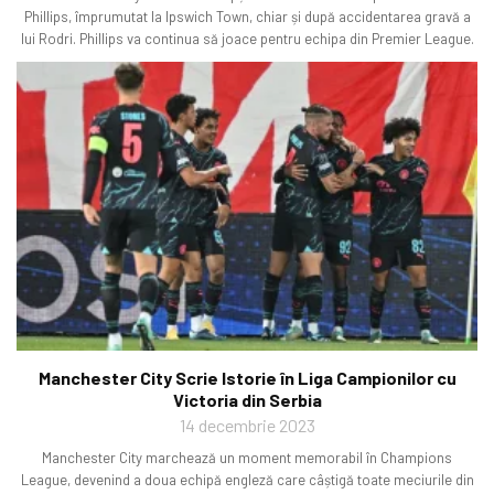
Phillips, împrumutat la Ipswich Town, chiar și după accidentarea gravă a
lui Rodri. Phillips va continua să joace pentru echipa din Premier League.
Manchester City Scrie Istorie în Liga Campionilor cu
Victoria din Serbia
14 decembrie 2023
Manchester City marchează un moment memorabil în Champions
League, devenind a doua echipă engleză care câștigă toate meciurile din