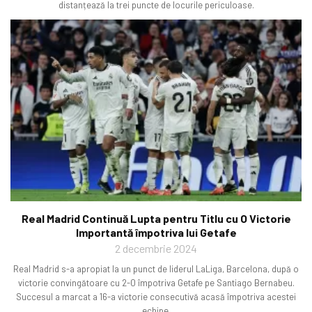
distanțează la trei puncte de locurile periculoase.
Real Madrid Continuă Lupta pentru Titlu cu O Victorie
Importantă împotriva lui Getafe
2 decembrie 2024
Real Madrid s-a apropiat la un punct de liderul LaLiga, Barcelona, după o
victorie convingătoare cu 2-0 împotriva Getafe pe Santiago Bernabeu.
Succesul a marcat a 16-a victorie consecutivă acasă împotriva acestei
echipe.