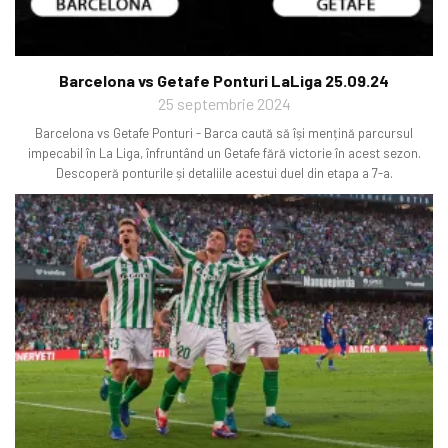
Barcelona vs Getafe Ponturi LaLiga 25.09.24
25 septembrie 2024
Barcelona vs Getafe Ponturi - Barca caută să își mențină parcursul
impecabil în La Liga, înfruntând un Getafe fără victorie în acest sezon.
Descoperă ponturile și detaliile acestui duel din etapa a 7-a.