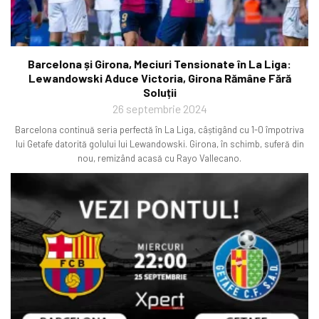
Barcelona și Girona, Meciuri Tensionate în La Liga:
Lewandowski Aduce Victoria, Girona Rămâne Fără
Soluții
26 septembrie 2024
Barcelona continuă seria perfectă în La Liga, câștigând cu 1-0 împotriva
lui Getafe datorită golului lui Lewandowski. Girona, în schimb, suferă din
nou, remizând acasă cu Rayo Vallecano.