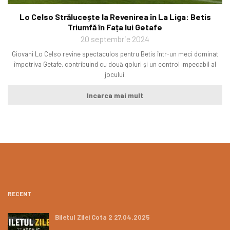
Lo Celso Strălucește la Revenirea în La Liga: Betis
Triumfă în Fața lui Getafe
20 septembrie 2024
Giovani Lo Celso revine spectaculos pentru Betis într-un meci dominat
împotriva Getafe, contribuind cu două goluri și un control impecabil al
jocului.
Incarca mai mult
RECENT
Biletul Zilei Cota 2 27.04.2025