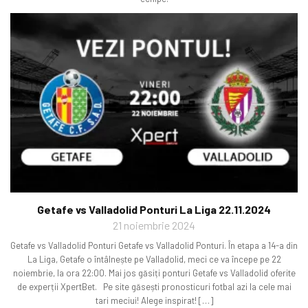
Getafe vs Valladolid Ponturi La Liga 22.11.2024
21 noiembrie 2024
Getafe vs Valladolid Ponturi Getafe vs Valladolid Ponturi. În etapa a 14-a din
La Liga, Getafe o întâlnește pe Valladolid, meci ce va începe pe 22
noiembrie, la ora 22:00. Mai jos găsiți ponturi Getafe vs Valladolid oferite
de experții XpertBet. Pe site găsești pronosticuri fotbal azi la cele mai
tari meciui! Alege inspirat! […]