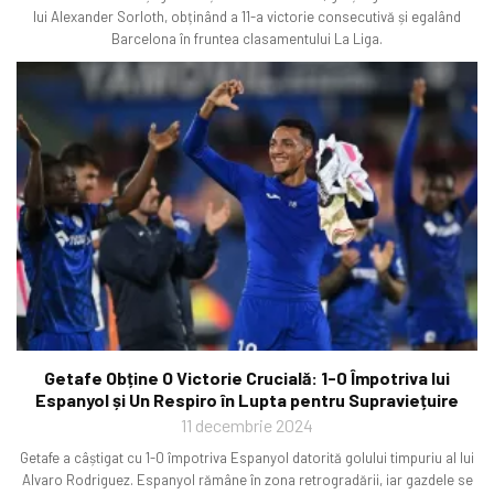
lui Alexander Sorloth, obținând a 11-a victorie consecutivă și egalând
Barcelona în fruntea clasamentului La Liga.
Getafe Obține O Victorie Crucială: 1-0 Împotriva lui
Espanyol și Un Respiro în Lupta pentru Supraviețuire
11 decembrie 2024
Getafe a câștigat cu 1-0 împotriva Espanyol datorită golului timpuriu al lui
Alvaro Rodriguez. Espanyol rămâne în zona retrogradării, iar gazdele se