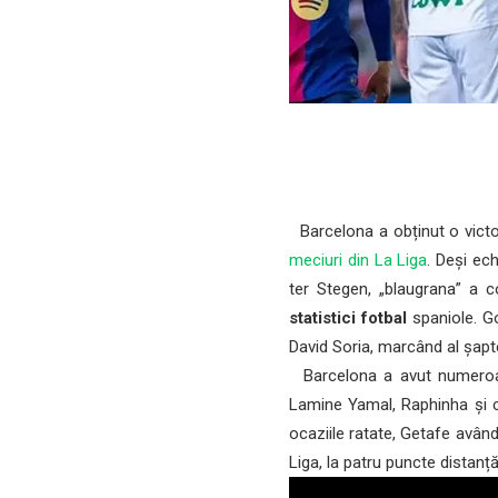
Barcelona a obținut o victor
meciuri din La Liga
. Deși ech
ter Stegen, „blaugrana” a c
statistici fotbal
spaniole. Go
David Soria, marcând al șapt
Barcelona a avut numeroase 
Lamine Yamal, Raphinha și c
ocaziile ratate, Getafe având
Liga, la patru puncte distanță