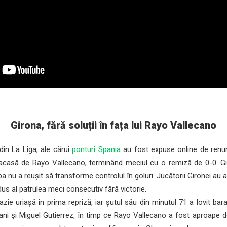
Girona, fără soluții în fața lui Rayo Vallecano
din La Liga, ale cărui
ponturi Spania
au fost expuse online de renu
 acasă de Rayo Vallecano, terminând meciul cu o remiză de 0-0. G
 nu a reușit să transforme controlul în goluri. Jucătorii Gironei au av
 adus al patrulea meci consecutiv fără victorie.
zie uriașă în prima repriză, iar șutul său din minutul 71 a lovit bar
uani și Miguel Gutierrez, în timp ce Rayo Vallecano a fost aproape de