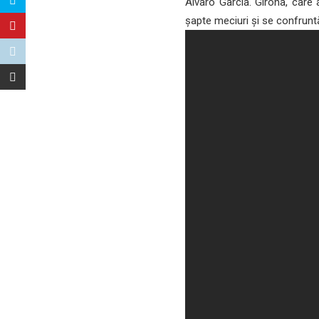
Alvaro Garcia. Girona, care 
șapte meciuri și se confrunt