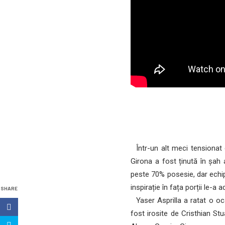
Într-un alt meci tensionat 
Girona a fost ținută în șah
peste 70% posesie, dar echipa
inspirație în fața porții le-a
SHARE
Yaser Asprilla a ratat o oca
fost irosite de Cristhian St