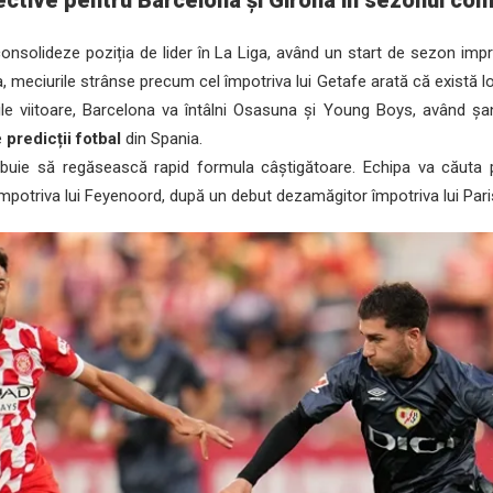
ctive pentru Barcelona și Girona în sezonul com
nsolideze poziția de lider în La Liga, având un start de sezon imp
, meciurile strânse precum cel împotriva lui Getafe arată că există lo
rile viitoare, Barcelona va întâlni Osasuna și Young Boys, având ș
e
predicții fotbal
din Spania.
rebuie să regăsească rapid formula câștigătoare. Echipa va căuta 
potriva lui Feyenoord, după un debut dezamăgitor împotriva lui Par