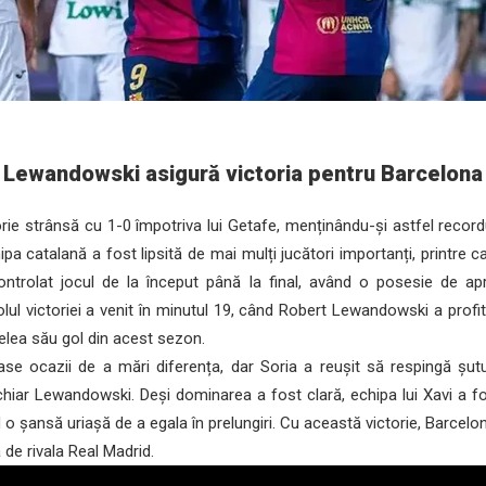
Lewandowski asigură victoria pentru Barcelona
ie strânsă cu 1-0 împotriva lui Getafe, menținându-și astfel record
ipa catalană a fost lipsită de mai mulți jucători importanți, printre 
ontrolat jocul de la început până la final, având o posesie de apr
lul victoriei a venit în minutul 19, când Robert Lewandowski a profit
elea său gol din acest sezon.
ocazii de a mări diferența, dar Soria a reușit să respingă șutur
hiar Lewandowski. Deși dominarea a fost clară, echipa lui Xavi a fo
 o șansă uriașă de a egala în prelungiri. Cu această victorie, Barcel
 de rivala Real Madrid.