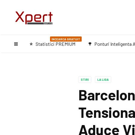
INCEARCA GRATUIT
Statistici PREMIUM
Ponturi Inteligenta A
star_purple500
emoji_events
STIRI
LA LIGA
Barcelon
Tensiona
Aduce Vi