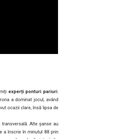
miți
experți ponturi pariuri
.
irona a dominat jocul, având
ut ocazii clare, însă lipsa de
a transversală. Alte șanse au
 a înscrie în minutul 88 prin