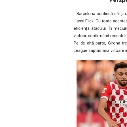
Perspe
Barcelona continuă să-și co
Hansi Flick. Cu toate acestea
eficiența atacului. În meciu
victorii, confirmând recentel
Pe de altă parte, Girona t
League săptămâna viitoare îm