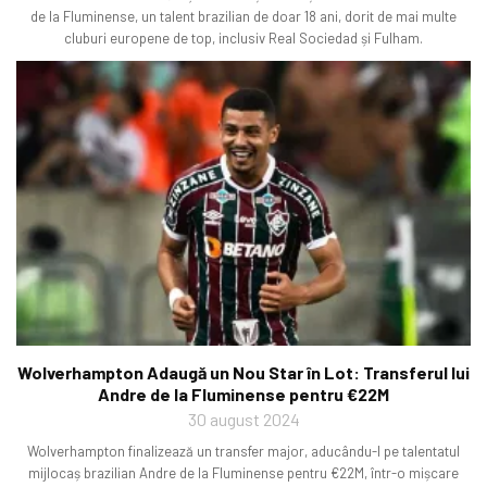
de la Fluminense, un talent brazilian de doar 18 ani, dorit de mai multe
cluburi europene de top, inclusiv Real Sociedad și Fulham.
Wolverhampton Adaugă un Nou Star în Lot: Transferul lui
Andre de la Fluminense pentru €22M
30 august 2024
Wolverhampton finalizează un transfer major, aducându-l pe talentatul
mijlocaș brazilian Andre de la Fluminense pentru €22M, într-o mișcare