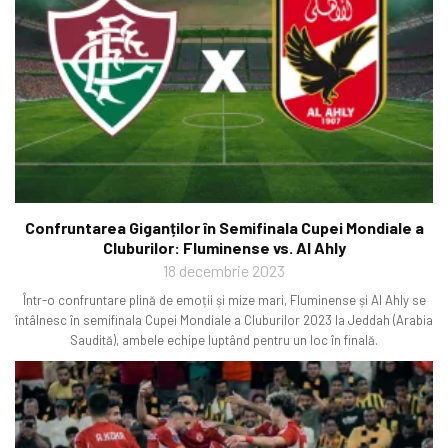
Confruntarea Giganților în Semifinala Cupei Mondiale a
Cluburilor: Fluminense vs. Al Ahly
18 decembrie 2023
Într-o confruntare plină de emoții și mize mari, Fluminense și Al Ahly se
întâlnesc în semifinala Cupei Mondiale a Cluburilor 2023 la Jeddah (Arabia
Saudită), ambele echipe luptând pentru un loc în finală.