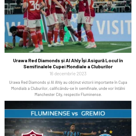
Urawa Red Diamonds și Al Ahly Își Asigură Locul în
Semifinalele Cupei Mondiale a Cluburilor
16 decembrie 2023
Urawa Red Diamonds și Al Ahly au obținut victorii importante în Cupa
Mondială a Cluburilor, calificându-se în semifinale, unde vor întâlni
Manchester City, respectiv Fluminense.