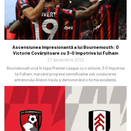
Ascensiunea Impresionantă a lui Bournemouth: O
Victorie Covârșitoare cu 3-0 împotriva lui Fulham
27 decembrie 2023
Bournemouth urcă în topul Premier League cu o victorie, 3-0 împotriva
lui Fulham, marcând progrese semnificative sub conducerea
antrenorului Andoni Iraola și demonstrând o formă excelentă.