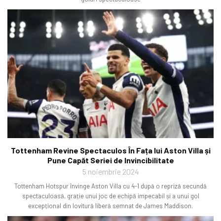
Tottenham Revine Spectaculos În Fața lui Aston Villa și
Pune Capăt Seriei de Invincibilitate
5 noiembrie 2024
Tottenham Hotspur învinge Aston Villa cu 4-1 după o repriză secundă
spectaculoasă, grație unui joc de echipă impecabil și a unui gol
excepțional din lovitură liberă semnat de James Maddison.