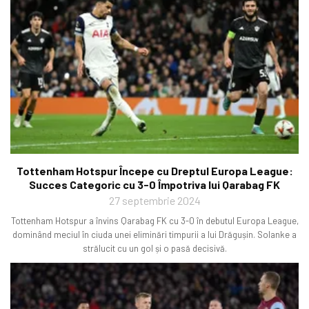
Tottenham Hotspur Începe cu Dreptul Europa League:
Succes Categoric cu 3-0 Împotriva lui Qarabag FK
27 septembrie 2024
Tottenham Hotspur a învins Qarabag FK cu 3-0 în debutul Europa League,
dominând meciul în ciuda unei eliminări timpurii a lui Drăgușin. Solanke a
strălucit cu un gol și o pasă decisivă.