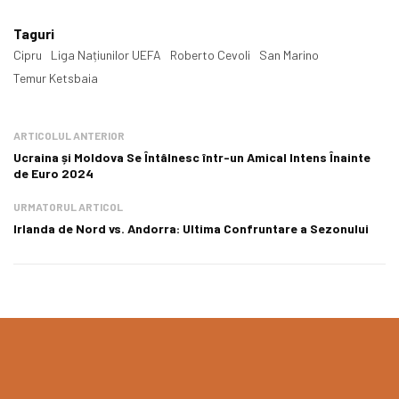
Taguri
Cipru
Liga Națiunilor UEFA
Roberto Cevoli
San Marino
Temur Ketsbaia
ARTICOLUL ANTERIOR
Ucraina și Moldova Se Întâlnesc într-un Amical Intens Înainte
de Euro 2024
URMATORUL ARTICOL
Irlanda de Nord vs. Andorra: Ultima Confruntare a Sezonului