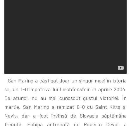
San Marino a câștigat doar un singur meci în istoria
sa, un 1-0 împotriva lui Liechtenstein în aprilie 2004.
De atunci, nu au mai cunoscut gustul victoriei. În
martie, San Marino a remizat 0-0 cu Saint Kitts și
Nevis, dar a fost învinsă de Slovacia săptămâna
trecută. Echipa antrenată de Roberto Cevoli a