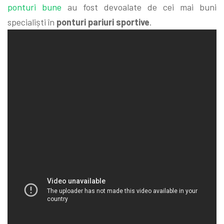
ponturi bune
au fost devoalate de cei mai buni
specialiști în
ponturi pariuri sportive
.