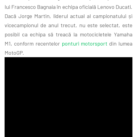
lui Francesco Bagnaia în echipa oficială Lenovo Ducati.
Dacă Jorge Martin, liderul actual al campionatului și
vicecampionul de anul trecut, nu este selectat, este
posibil ca echipa să treacă la motocicletele Yamaha
M1, conform recentelor
ponturi motorsport
din lumea
MotoGP.