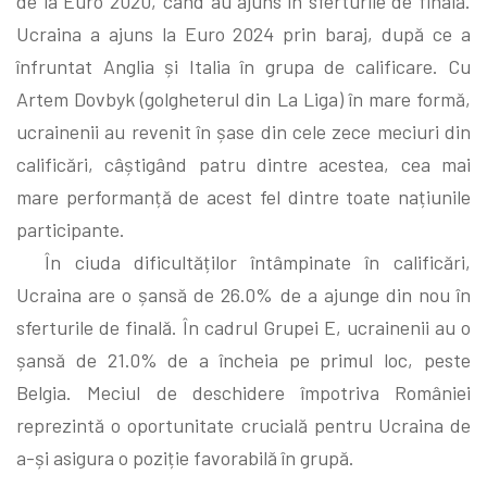
de la Euro 2020, când au ajuns în sferturile de finală.
Ucraina a ajuns la Euro 2024 prin baraj, după ce a
înfruntat Anglia și Italia în grupa de calificare. Cu
Artem Dovbyk (golgheterul din La Liga) în mare formă,
ucrainenii au revenit în șase din cele zece meciuri din
calificări, câștigând patru dintre acestea, cea mai
mare performanță de acest fel dintre toate națiunile
participante.
În ciuda dificultăților întâmpinate în calificări,
Ucraina are o șansă de 26.0% de a ajunge din nou în
sferturile de finală. În cadrul Grupei E, ucrainenii au o
șansă de 21.0% de a încheia pe primul loc, peste
Belgia. Meciul de deschidere împotriva României
reprezintă o oportunitate crucială pentru Ucraina de
a-și asigura o poziție favorabilă în grupă.