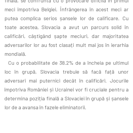
finală, se confruntă cu o provocare dificilă în primul
meci împotriva Belgiei. Înfrângerea în acest meci ar
putea complica serios șansele lor de calificare. Cu
toate acestea, Slovacia a avut un parcurs solid în
calificări, câștigând șapte meciuri, dar majoritatea
adversarilor lor au fost clasați mult mai jos în ierarhia
mondială.
Cu o probabilitate de 38.2% de a încheia pe ultimul
loc în grupă, Slovacia trebuie să facă față unor
adversari mai puternici decât în calificări. Jocurile
împotriva României și Ucrainei vor fi cruciale pentru a
determina poziția finală a Slovaciei în grupă și șansele
lor de a avansa în fazele eliminatorii.