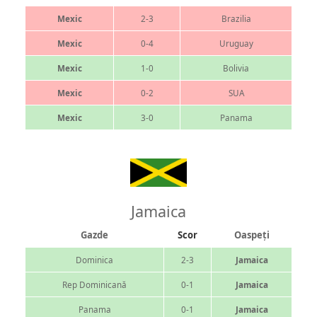
Mexic
2-3
Brazilia
Mexic
0-4
Uruguay
Mexic
1-0
Bolivia
Mexic
0-2
SUA
Mexic
3-0
Panama
Jamaica
Gazde
Scor
Oaspeți
Dominica
2-3
Jamaica
Rep Dominicană
0-1
Jamaica
Panama
0-1
Jamaica