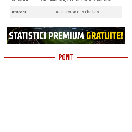
Mijlocași
Latibeaudiere, Palmer, Johnson, Anderson
Atacanți
Reid, Antonio, Nicholson
pont