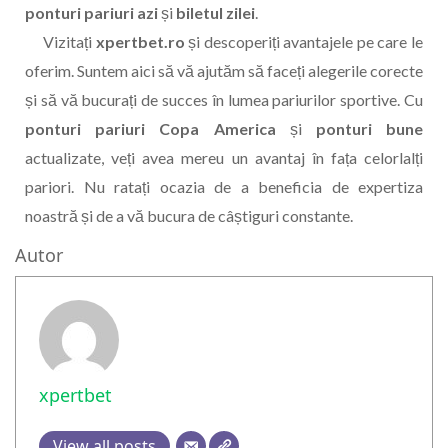
ponturi pariuri azi
și
biletul zilei
.
Vizitați
xpertbet.ro
și descoperiți avantajele pe care le
oferim. Suntem aici să vă ajutăm să faceți alegerile corecte
și să vă bucurați de succes în lumea pariurilor sportive. Cu
ponturi pariuri Copa America
și
ponturi bune
actualizate, veți avea mereu un avantaj în fața celorlalți
pariori. Nu ratați ocazia de a beneficia de expertiza
noastră și de a vă bucura de câștiguri constante.
Autor
xpertbet
View all posts