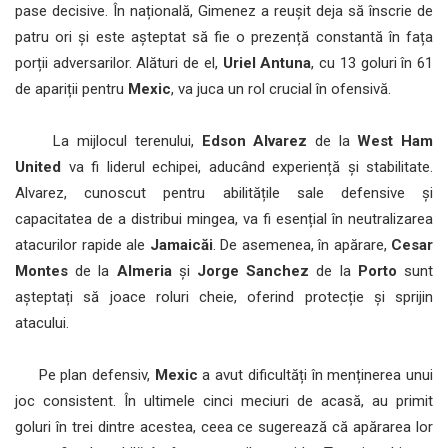
pase decisive. În națională, Gimenez a reușit deja să înscrie de
patru ori și este așteptat să fie o prezență constantă în fața
porții adversarilor. Alături de el,
Uriel Antuna
, cu 13 goluri în 61
de apariții pentru
Mexic
, va juca un rol crucial în ofensivă.
La mijlocul terenului,
Edson Alvarez
de la
West Ham
United
va fi liderul echipei, aducând experiență și stabilitate.
Alvarez, cunoscut pentru abilitățile sale defensive și
capacitatea de a distribui mingea, va fi esențial în neutralizarea
atacurilor rapide ale
Jamaicăi
. De asemenea, în apărare,
Cesar
Montes
de la
Almeria
și
Jorge Sanchez
de la
Porto
sunt
așteptați să joace roluri cheie, oferind protecție și sprijin
atacului.
Pe plan defensiv,
Mexic
a avut dificultăți în menținerea unui
joc consistent. În ultimele cinci meciuri de acasă, au primit
goluri în trei dintre acestea, ceea ce sugerează că apărarea lor