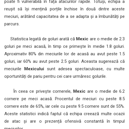
poate fi vulnerabilă în fața atacurilor rapide. Totuși, echipa a
reușit să își mențină porțile închise în două dintre aceste
meciuri, arătând capacitatea de a se adapta și a îmbunătăți pe
parcurs.
Statistica legată de goluri arată că
Mexic
are o medie de 2.3
goluri pe meci acasă, în timp ce primește în medie 1.8 goluri.
Aproximativ 80% din meciurile lor de acasă au avut peste 1.5
goluri, iar 60% au avut peste 2.5 goluri. Aceasta sugerează că
meciurile
Mexicului
sunt adesea spectaculoase, cu multe
oportunități de pariu pentru cei care urmăresc golurile.
În ceea ce privește cornerele,
Mexic
are o medie de 6.2
cornere pe meci acasă. Procentul de meciuri cu peste 8.5
cornere este de 65%, iar cele cu peste 9.5 cornere sunt de 55%.
Aceste statistici indică faptul că echipa creează multe ocazii
de atac și are o prezență ofensivă constantă în timpul
meciurilor.