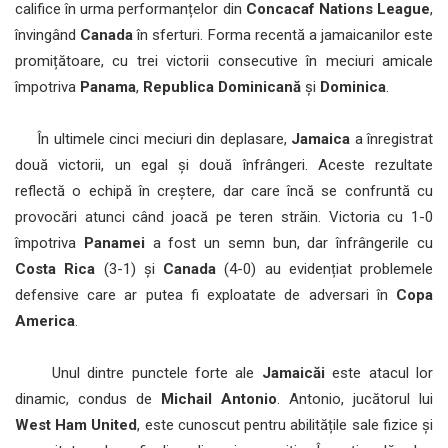
califice în urma performanțelor din
Concacaf Nations League
,
învingând
Canada
în sferturi. Forma recentă a jamaicanilor este
promițătoare, cu trei victorii consecutive în meciuri amicale
împotriva
Panama
,
Republica Dominicană
și
Dominica
.
În ultimele cinci meciuri din deplasare,
Jamaica
a înregistrat
două victorii, un egal și două înfrângeri. Aceste rezultate
reflectă o echipă în creștere, dar care încă se confruntă cu
provocări atunci când joacă pe teren străin. Victoria cu 1-0
împotriva
Panamei
a fost un semn bun, dar înfrângerile cu
Costa Rica
(3-1) și
Canada
(4-0) au evidențiat problemele
defensive care ar putea fi exploatate de adversari în
Copa
America
.
Unul dintre punctele forte ale
Jamaicăi
este atacul lor
dinamic, condus de
Michail Antonio
. Antonio, jucătorul lui
West Ham United
, este cunoscut pentru abilitățile sale fizice și