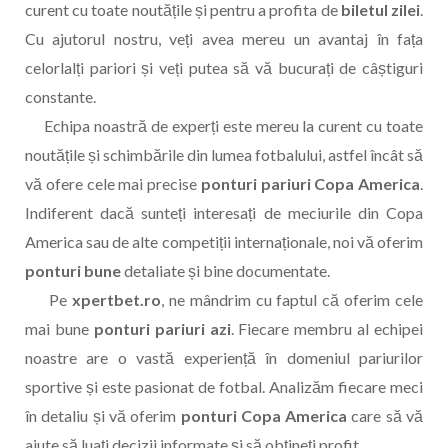
curent cu toate noutățile și pentru a profita de
biletul zilei
.
Cu ajutorul nostru, veți avea mereu un avantaj în fața
celorlalți pariori și veți putea să vă bucurați de câștiguri
constante.
Echipa noastră de experți este mereu la curent cu toate
noutățile și schimbările din lumea fotbalului, astfel încât să
vă ofere cele mai precise
ponturi pariuri Copa America
.
Indiferent dacă sunteți interesați de meciurile din Copa
America sau de alte competiții internaționale, noi vă oferim
ponturi bune
detaliate și bine documentate.
Pe
xpertbet.ro
, ne mândrim cu faptul că oferim cele
mai bune
ponturi pariuri azi
. Fiecare membru al echipei
noastre are o vastă experiență în domeniul pariurilor
sportive și este pasionat de fotbal. Analizăm fiecare meci
în detaliu și vă oferim
ponturi Copa America
care să vă
ajute să luați decizii informate și să obțineți profit.