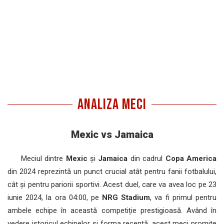
ANALIZA MECI
Mexic vs Jamaica
Meciul dintre
Mexic
și
Jamaica
din cadrul
Copa America
din 2024 reprezintă un punct crucial atât pentru fanii fotbalului,
cât și pentru pariorii sportivi. Acest duel, care va avea loc pe 23
iunie 2024, la ora 04:00, pe
NRG Stadium
, va fi primul pentru
ambele echipe în această competiție prestigioasă. Având în
vedere istoricul echipelor și forma recentă, acest meci promite