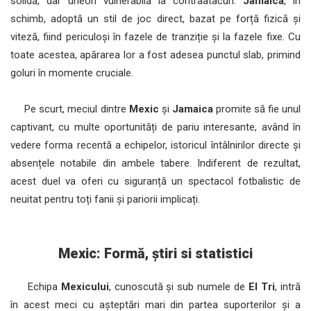
solidă, dar uneori vulnerabilă la contraatacuri.
Jamaica
, în
schimb, adoptă un stil de joc direct, bazat pe forță fizică și
viteză, fiind periculoși în fazele de tranziție și la fazele fixe. Cu
toate acestea, apărarea lor a fost adesea punctul slab, primind
goluri în momente cruciale.
Pe scurt, meciul dintre
Mexic
și
Jamaica
promite să fie unul
captivant, cu multe oportunități de pariu interesante, având în
vedere forma recentă a echipelor, istoricul întâlnirilor directe și
absențele notabile din ambele tabere. Indiferent de rezultat,
acest duel va oferi cu siguranță un spectacol fotbalistic de
neuitat pentru toți fanii și pariorii implicați.
Mexic: Formă, știri si statistici
Echipa
Mexicului
, cunoscută și sub numele de
El Tri
, intră
în acest meci cu așteptări mari din partea suporterilor și a