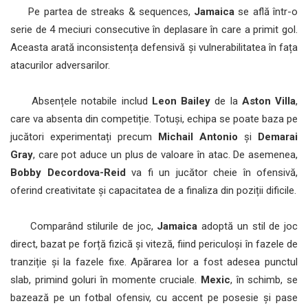
Pe partea de streaks & sequences,
Jamaica
se află într-o
serie de 4 meciuri consecutive în deplasare în care a primit gol.
Aceasta arată inconsistența defensivă și vulnerabilitatea în fața
atacurilor adversarilor.
Absențele notabile includ
Leon Bailey
de la
Aston Villa
,
care va absenta din competiție. Totuși, echipa se poate baza pe
jucători experimentați precum
Michail Antonio
și
Demarai
Gray
, care pot aduce un plus de valoare în atac. De asemenea,
Bobby Decordova-Reid
va fi un jucător cheie în ofensivă,
oferind creativitate și capacitatea de a finaliza din poziții dificile.
Comparând stilurile de joc,
Jamaica
adoptă un stil de joc
direct, bazat pe forță fizică și viteză, fiind periculoși în fazele de
tranziție și la fazele fixe. Apărarea lor a fost adesea punctul
slab, primind goluri în momente cruciale.
Mexic
, în schimb, se
bazează pe un fotbal ofensiv, cu accent pe posesie și pase