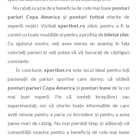
Nu ratați ocazia de a beneficia de cele mai bune
ponturi
pariuri Copa America
și
ponturi fotbal
oferite de
experții noștri. Vizitați
xpertbet.ro
zilnic pentru a fi la
curent cu toate noutățile și pentru a profita de
biletul zilei
.
Cu ajutorul nostru, veți avea mereu un avantaj în fața
celorlalți pariori și veți putea să vă bucurați de câștiguri
constante.
În concluzie,
xpertbet.ro
este locul ideal pentru toți
pasionații de pariuri sportive care doresc să obțină
ponturi pariuri Copa America
și
ponturi bune
de la cei
mai buni experți. Fie că sunteți începători sau
experimentați, noi vă oferim toate informațiile de care
aveți nevoie pentru a paria cu încredere și pentru a avea
șanse mari de câștig. Nu mai pierdeți timp și alăturați-vă
comunității noastre pentru a beneficia de cele mai bune