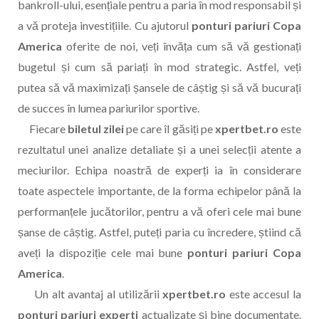
bankroll-ului, esențiale pentru a paria în mod responsabil și
a vă proteja investițiile. Cu ajutorul
ponturi pariuri Copa
America
oferite de noi, veți învăța cum să vă gestionați
bugetul și cum să pariați în mod strategic. Astfel, veți
putea să vă maximizați șansele de câștig și să vă bucurați
de succes în lumea pariurilor sportive.
Fiecare
biletul zilei
pe care îl găsiți pe
xpertbet.ro
este
rezultatul unei analize detaliate și a unei selecții atente a
meciurilor. Echipa noastră de experți ia în considerare
toate aspectele importante, de la forma echipelor până la
performanțele jucătorilor, pentru a vă oferi cele mai bune
șanse de câștig. Astfel, puteți paria cu încredere, știind că
aveți la dispoziție cele mai bune
ponturi pariuri Copa
America
.
Un alt avantaj al utilizării
xpertbet.ro
este accesul la
ponturi pariuri experti
actualizate și bine documentate.