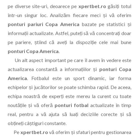
pe diverse site-uri, deoarece pe
xpertbet.ro
găsiți totul
într-un singur loc. Analizăm fiecare meci și vă oferim
ponturi pariuri Copa America
bazate pe statistici și
informații actualizate. Astfel, puteți să vă concentrați doar
pe pariere, știind că aveți la dispoziție cele mai bune
ponturi Copa America
.
Un alt aspect important pe care îl avem în vedere este
actualizarea constantă a informațiilor și
ponturi Copa
America
. Fotbalul este un sport dinamic, iar forma
echipelor și jucătorilor se poate schimba rapid. De aceea,
echipa noastră de experți este mereu la curent cu toate
noutățile și vă oferă
ponturi fotbal
actualizate în timp
real, pentru a vă ajuta să luați deciziile corecte și să
obțineți câștiguri constante.
Pe
xpertbet.ro
vă oferim și sfaturi pentru gestionarea