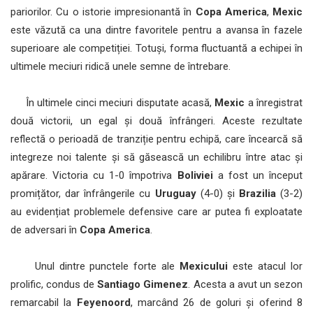
pariorilor. Cu o istorie impresionantă în
Copa America
,
Mexic
este văzută ca una dintre favoritele pentru a avansa în fazele
superioare ale competiției. Totuși, forma fluctuantă a echipei în
ultimele meciuri ridică unele semne de întrebare.
În ultimele cinci meciuri disputate acasă,
Mexic
a înregistrat
două victorii, un egal și două înfrângeri. Aceste rezultate
reflectă o perioadă de tranziție pentru echipă, care încearcă să
integreze noi talente și să găsească un echilibru între atac și
apărare. Victoria cu 1-0 împotriva
Boliviei
a fost un început
promițător, dar înfrângerile cu
Uruguay
(4-0) și
Brazilia
(3-2)
au evidențiat problemele defensive care ar putea fi exploatate
de adversari în
Copa America
.
Unul dintre punctele forte ale
Mexicului
este atacul lor
prolific, condus de
Santiago Gimenez
. Acesta a avut un sezon
remarcabil la
Feyenoord
, marcând 26 de goluri și oferind 8