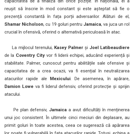
capacitatea de a finaliza din orice poziție. În națională, el a
reușit să înscrie în mod constant și este așteptat să fie o
prezență constantă în fața porții adversarilor. Alături de el,
Shamar Nicholson
, cu 19 goluri pentru
Jamaica
, va juca un rol
crucial în ofensivă, oferind o alternativă periculoasă în atac.
La mijlocul terenului,
Kasey Palmer
și
Joel Latibeaudiere
de la
Coventry City
vor fi liderii echipei, aducând experiență și
stabilitate. Palmer, cunoscut pentru abilitățile sale ofensive și
capacitatea de a crea ocazii, va fi esențial în neutralizarea
atacurilor rapide ale
Mexicului
. De asemenea, în apărare,
Damion Lowe
va fi liderul defensiv, oferind protecție și sprijin
atacului.
Pe plan defensiv,
Jamaica
a avut dificultăți în menținerea
unui joc consistent. În ultimele cinci meciuri din deplasare, au
primit goluri în toate acestea, ceea ce sugerează că apărarea
lor poate fi vulnerabilă în fața atacurilor rapide. Totuși, echipa a