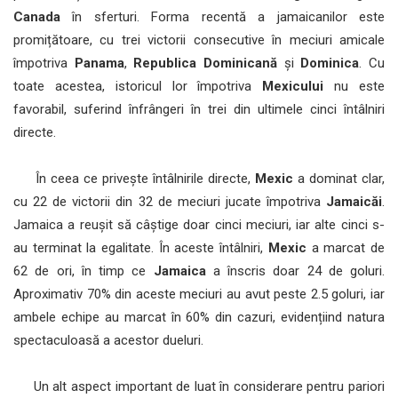
Canada
în sferturi. Forma recentă a jamaicanilor este
promițătoare, cu trei victorii consecutive în meciuri amicale
împotriva
Panama
,
Republica Dominicană
și
Dominica
. Cu
toate acestea, istoricul lor împotriva
Mexicului
nu este
favorabil, suferind înfrângeri în trei din ultimele cinci întâlniri
directe.
În ceea ce privește întâlnirile directe,
Mexic
a dominat clar,
cu 22 de victorii din 32 de meciuri jucate împotriva
Jamaicăi
.
Jamaica a reușit să câștige doar cinci meciuri, iar alte cinci s-
au terminat la egalitate. În aceste întâlniri,
Mexic
a marcat de
62 de ori, în timp ce
Jamaica
a înscris doar 24 de goluri.
Aproximativ 70% din aceste meciuri au avut peste 2.5 goluri, iar
ambele echipe au marcat în 60% din cazuri, evidențiind natura
spectaculoasă a acestor dueluri.
Un alt aspect important de luat în considerare pentru pariori