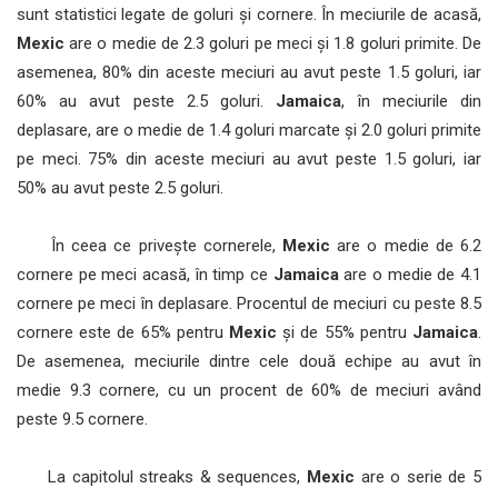
sunt statistici legate de goluri și cornere. În meciurile de acasă,
Mexic
are o medie de 2.3 goluri pe meci și 1.8 goluri primite. De
asemenea, 80% din aceste meciuri au avut peste 1.5 goluri, iar
60% au avut peste 2.5 goluri.
Jamaica
, în meciurile din
deplasare, are o medie de 1.4 goluri marcate și 2.0 goluri primite
pe meci. 75% din aceste meciuri au avut peste 1.5 goluri, iar
50% au avut peste 2.5 goluri.
În ceea ce privește cornerele,
Mexic
are o medie de 6.2
cornere pe meci acasă, în timp ce
Jamaica
are o medie de 4.1
cornere pe meci în deplasare. Procentul de meciuri cu peste 8.5
cornere este de 65% pentru
Mexic
și de 55% pentru
Jamaica
.
De asemenea, meciurile dintre cele două echipe au avut în
medie 9.3 cornere, cu un procent de 60% de meciuri având
peste 9.5 cornere.
La capitolul streaks & sequences,
Mexic
are o serie de 5