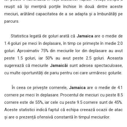
reușit să își mențină porțile închise în două dintre aceste
meciuri, arătând capacitatea de a se adapta și a îmbunătăți pe
parcurs.
Statistica legată de goluri arată că
Jamaica
are o medie de
1.4 goluri pe meci în deplasare, în timp ce primește în medie 2.0
goluri. Aproximativ 75% din meciurile lor din deplasare au avut
peste 1.5 goluri, iar 50% au avut peste 2.5 goluri. Aceasta
sugerează că meciurile
Jamaicăi
sunt adesea spectaculoase,
cu multe oportunități de pariu pentru cei care urmăresc golurile.
În ceea ce privește cornerele,
Jamaica
are o medie de 4.1
cornere pe meci în deplasare. Procentul de meciuri cu peste 8.5
cornere este de 55%, iar cele cu peste 9.5 cornere sunt de 45%.
Aceste statistici indică faptul că echipa creează ocazii de atac
și are o prezență ofensivă constantă în timpul meciurilor.