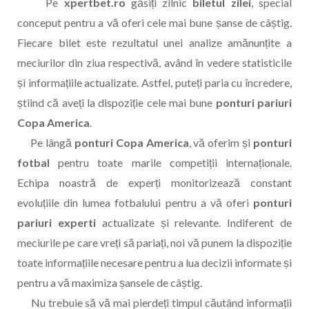
Pe
xpertbet.ro
găsiți zilnic
biletul zilei
, special
conceput pentru a vă oferi cele mai bune șanse de câștig.
Fiecare bilet este rezultatul unei analize amănunțite a
meciurilor din ziua respectivă, având în vedere statisticile
și informațiile actualizate. Astfel, puteți paria cu încredere,
știind că aveți la dispoziție cele mai bune
ponturi pariuri
Copa America
.
Pe lângă
ponturi Copa America
, vă oferim și
ponturi
fotbal
pentru toate marile competiții internaționale.
Echipa noastră de experți monitorizează constant
evoluțiile din lumea fotbalului pentru a vă oferi
ponturi
pariuri experti
actualizate și relevante. Indiferent de
meciurile pe care vreți să pariați, noi vă punem la dispoziție
toate informațiile necesare pentru a lua decizii informate și
pentru a vă maximiza șansele de câștig.
Nu trebuie să vă mai pierdeți timpul căutând informații