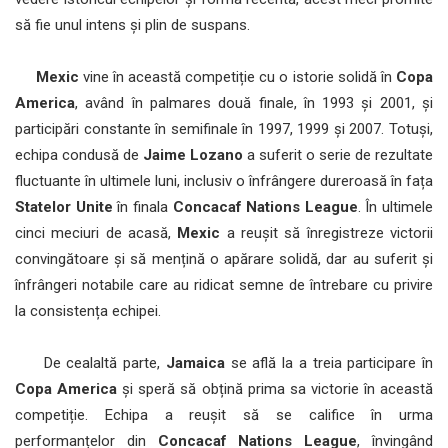
să fie unul intens și plin de suspans.
Mexic
vine în această competiție cu o istorie solidă în
Copa
America
, având în palmares două finale, în 1993 și 2001, și
participări constante în semifinale în 1997, 1999 și 2007. Totuși,
echipa condusă de
Jaime Lozano
a suferit o serie de rezultate
fluctuante în ultimele luni, inclusiv o înfrângere dureroasă în fața
Statelor Unite
în finala
Concacaf Nations League
. În ultimele
cinci meciuri de acasă,
Mexic
a reușit să înregistreze victorii
convingătoare și să mențină o apărare solidă, dar au suferit și
înfrângeri notabile care au ridicat semne de întrebare cu privire
la consistența echipei.
De cealaltă parte,
Jamaica
se află la a treia participare în
Copa America
și speră să obțină prima sa victorie în această
competiție. Echipa a reușit să se califice în urma
performanțelor din
Concacaf Nations League
, învingând