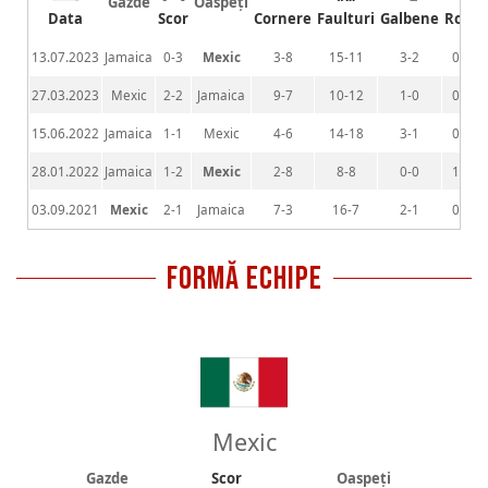
Gazde
Oaspeți
Data
Scor
Cornere
Faulturi
Galbene
Rosii
13.07.2023
Jamaica
0-3
Mexic
3-8
15-11
3-2
0-0
27.03.2023
Mexic
2-2
Jamaica
9-7
10-12
1-0
0-0
15.06.2022
Jamaica
1-1
Mexic
4-6
14-18
3-1
0-0
28.01.2022
Jamaica
1-2
Mexic
2-8
8-8
0-0
1-0
03.09.2021
Mexic
2-1
Jamaica
7-3
16-7
2-1
0-0
FORMĂ ECHIPE
Mexic
Gazde
Scor
Oaspeți