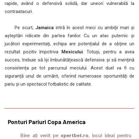
rapide, având o defensivă solidă, dar uneori vulnerabilă la
contraatacuri.
Pe scurt,
Jamaica
intră în acest meci cu ambiții mari și
așteptări ridicate din partea fanilor. Cu un atac puternic și
jucători experimentați, echipa are potențialul de a obține un
rezultat pozitiv împotriva
Mexicului
. Totuși, pentru a avea
succes, trebuie să își îmbunătățească defensiva și să mențină
consistența pe tot parcursul meciului. Acest duel va fi cu
siguranță unul de urmărit, oferind numeroase oportunități de
pariu și un spectacol fotbalistic de calitate.
Ponturi Pariuri Copa America
Bine ați venit pe
xpertbet.ro
, locul ideal pentru