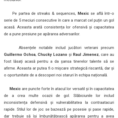
Pe partea de streaks & sequences,
Mexic
se află într-o
serie de 5 meciuri consecutive în care a marcat cel puțin un gol
acasă. Aceasta arată consistența lor ofensivă și capacitatea
de a pune presiune pe apărarea adversarilor.
Absențele notabile includ jucători veterani precum
Guillermo Ochoa
,
Chucky Lozano
și
Raul Jimenez
, care au
fost lăsați acasă pentru a da șansa tinerelor talente să se
afirme. Aceasta ar putea fi o mișcare strategică riscantă, dar și
o oportunitate de a descoperi noi staruri în echipa națională.
Mexic
are puncte forte în atacul lor versatil și în capacitatea
de a crea multe ocazii de gol. Slăbiciunile lor includ
inconsistența defensivă și vulnerabilitatea la contraatacuri
rapide. Stilul lor de joc se bazează pe posesie și pase rapide,
dar trebuie să își îmbunătățească apărarea pentru a avea