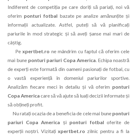
Indiferent de competiția pe care doriți să pariați, noi vă
oferim
ponturi fotbal
bazate pe analize amănunțite și
informații actualizate. Astfel, puteți să vă planificați
pariurile în mod strategic și să aveți șanse mai mari de
câștig.
Pe
xpertbet.ro
ne mândrim cu faptul că oferim cele
mai bune
ponturi pariuri Copa America
. Echipa noastră
de experți este formată din oameni pasionați de fotbal, cu
o vastă experiență în domeniul pariurilor sportive.
Analizăm fiecare meci în detaliu și vă oferim
ponturi
Copa America
care să vă ajute să luați decizii informate și
să obțineți profit.
Nu ratați ocazia de a beneficia de cele mai bune
ponturi
pariuri Copa America
și
ponturi fotbal
oferite de
experții noștri. Vizitați
xpertbet.ro
zilnic pentru a fi la