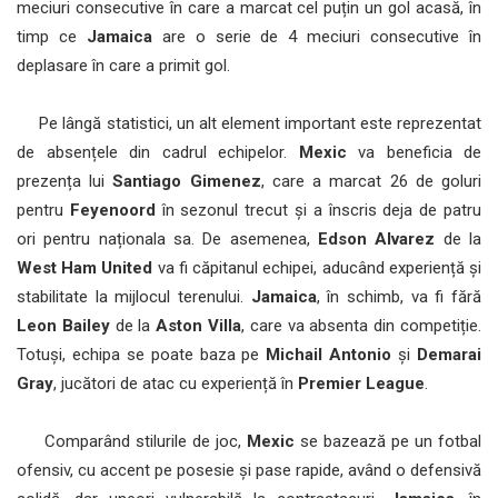
meciuri consecutive în care a marcat cel puțin un gol acasă, în
timp ce
Jamaica
are o serie de 4 meciuri consecutive în
deplasare în care a primit gol.
Pe lângă statistici, un alt element important este reprezentat
de absențele din cadrul echipelor.
Mexic
va beneficia de
prezența lui
Santiago Gimenez
, care a marcat 26 de goluri
pentru
Feyenoord
în sezonul trecut și a înscris deja de patru
ori pentru naționala sa. De asemenea,
Edson Alvarez
de la
West Ham United
va fi căpitanul echipei, aducând experiență și
stabilitate la mijlocul terenului.
Jamaica
, în schimb, va fi fără
Leon Bailey
de la
Aston Villa
, care va absenta din competiție.
Totuși, echipa se poate baza pe
Michail Antonio
și
Demarai
Gray
, jucători de atac cu experiență în
Premier League
.
Comparând stilurile de joc,
Mexic
se bazează pe un fotbal
ofensiv, cu accent pe posesie și pase rapide, având o defensivă