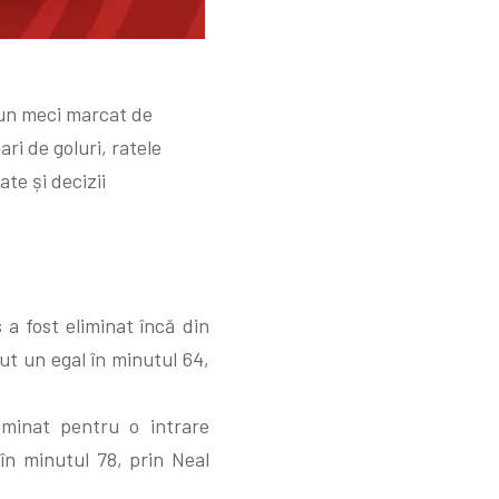
 un meci marcat de
ari de goluri, ratele
te și decizii
ă
a fost eliminat încă din
ut un egal în minutul 64,
minat pentru o intrare
în minutul 78, prin Neal