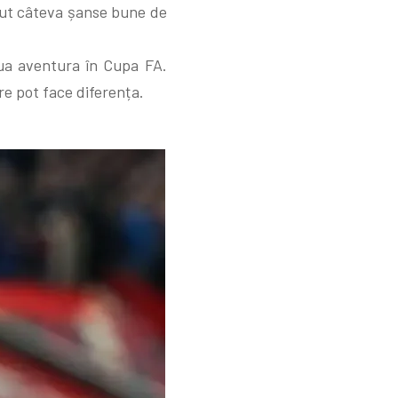
 avut câteva șanse bune de
ua aventura în Cupa FA.
re pot face diferența.