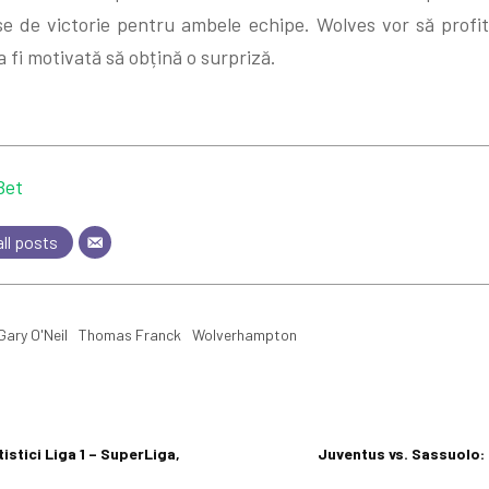
se de victorie pentru ambele echipe. Wolves vor să profit
 fi motivată să obțină o surpriză.
Bet
ll posts
Gary O'Neil
Thomas Franck
Wolverhampton
istici Liga 1 – SuperLiga,
Juventus vs. Sassuolo: