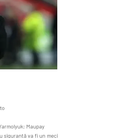
to
; Yarmolyuk; Maupay
u siguranță va fi un meci