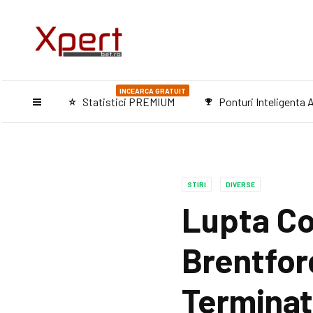
INCEARCA GRATUIT
Statistici PREMIUM
Ponturi Inteligenta A
star_purple500
emoji_events
STIRI
DIVERSE
Lupta Co
Brentfor
Terminat 