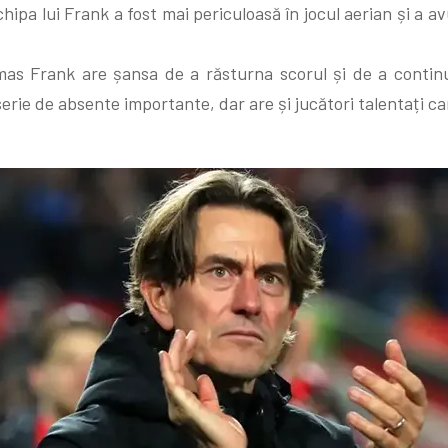
chipa lui Frank a fost mai periculoasă în jocul aerian și a
s Frank are șansa de a răsturna scorul și de a contin
erie de absente importante, dar are și jucători talentați ca