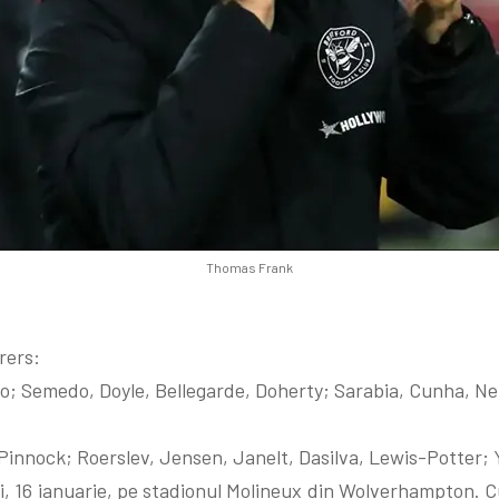
Thomas Frank
ers:
no; Semedo, Doyle, Bellegarde, Doherty; Sarabia, Cunha, Ne
 Pinnock; Roerslev, Jensen, Janelt, Dasilva, Lewis-Potter
, 16 ianuarie, pe stadionul Molineux din Wolverhampton. C