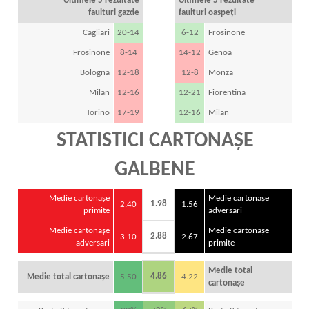
Ultimele 5 rezultate
Ultimele 5 rezultate
faulturi gazde
faulturi oaspeți
Cagliari
20-14
6-12
Frosinone
Frosinone
8-14
14-12
Genoa
Bologna
12-18
12-8
Monza
Milan
12-16
12-21
Fiorentina
Torino
17-19
12-16
Milan
STATISTICI CARTONAȘE
GALBENE
Medie cartonașe
Medie cartonașe
1.98
2.40
1.56
primite
adversari
Medie cartonașe
Medie cartonașe
2.88
3.10
2.67
adversari
primite
Medie total
4.86
Medie total cartonașe
5.50
4.22
cartonașe