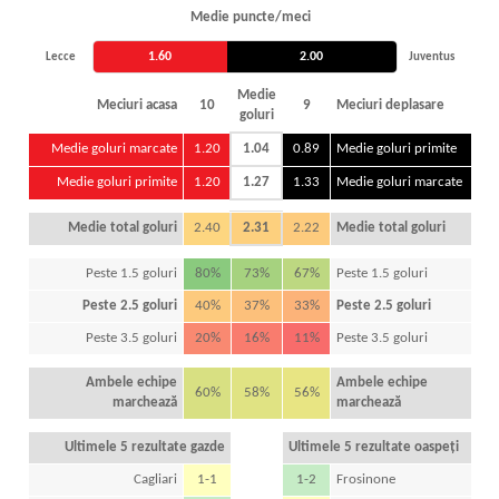
Medie puncte/meci
1.60
2.00
Lecce
Juventus
Medie
Meciuri acasa
10
9
Meciuri deplasare
goluri
Medie goluri marcate
1.20
1.04
0.89
Medie goluri primite
Medie goluri primite
1.20
1.27
1.33
Medie goluri marcate
Medie total goluri
2.40
2.31
2.22
Medie total goluri
Peste 1.5 goluri
80%
73%
67%
Peste 1.5 goluri
Peste 2.5 goluri
40%
37%
33%
Peste 2.5 goluri
Peste 3.5 goluri
20%
16%
11%
Peste 3.5 goluri
Ambele echipe
Ambele echipe
60%
58%
56%
marchează
marchează
Ultimele 5 rezultate gazde
Ultimele 5 rezultate oaspeți
Cagliari
1-1
1-2
Frosinone