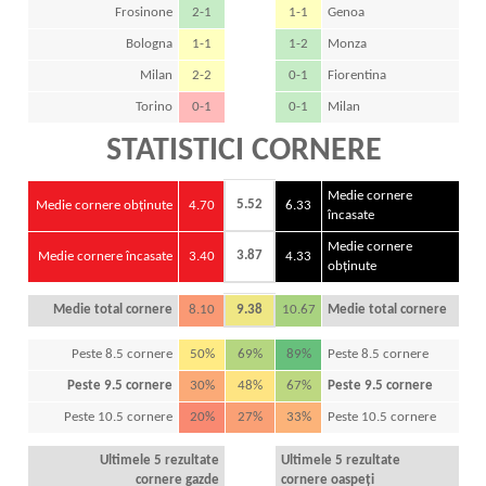
Frosinone
2-1
1-1
Genoa
Bologna
1-1
1-2
Monza
Milan
2-2
0-1
Fiorentina
Torino
0-1
0-1
Milan
STATISTICI CORNERE
Medie cornere
5.52
Medie cornere obținute
4.70
6.33
încasate
Medie cornere
3.87
Medie cornere încasate
3.40
4.33
obținute
Medie total cornere
8.10
9.38
10.67
Medie total cornere
Peste 8.5 cornere
50%
69%
89%
Peste 8.5 cornere
Peste 9.5 cornere
30%
48%
67%
Peste 9.5 cornere
Peste 10.5 cornere
20%
27%
33%
Peste 10.5 cornere
Ultimele 5 rezultate
Ultimele 5 rezultate
cornere gazde
cornere oaspeți