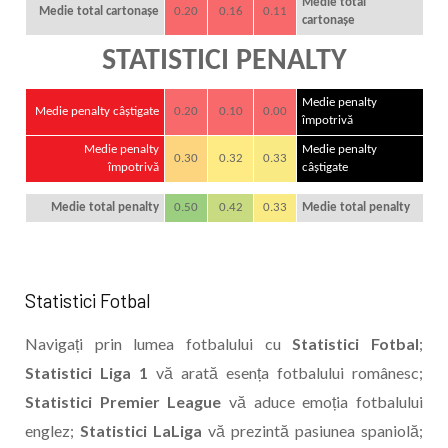
Medie total
Medie total cartonașe
0.20
0.16
0.11
cartonașe
STATISTICI PENALTY
Medie penalty
Medie penalty câștigate
0.20
0.10
0.00
împotrivă
Medie penalty
Medie penalty
0.30
0.32
0.33
împotrivă
câștigate
Medie total penalty
0.50
0.42
0.33
Medie total penalty
Statistici Fotbal
Navigați prin lumea fotbalului cu
Statistici Fotbal
;
Statistici Liga 1
vă arată esența fotbalului românesc;
Statistici Premier League
vă aduce emoția fotbalului
englez;
Statistici LaLiga
vă prezintă pasiunea spaniolă;