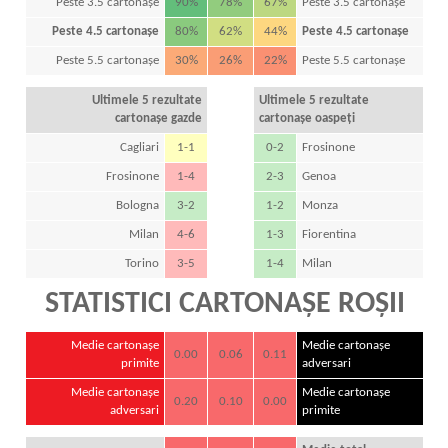
Peste 3.5 cartonașe
90%
78%
67%
Peste 3.5 cartonașe
Peste 4.5 cartonașe
80%
62%
44%
Peste 4.5 cartonașe
Peste 5.5 cartonașe
30%
26%
22%
Peste 5.5 cartonașe
Ultimele 5 rezultate
Ultimele 5 rezultate
cartonașe gazde
cartonașe oaspeți
Cagliari
1-1
0-2
Frosinone
Frosinone
1-4
2-3
Genoa
Bologna
3-2
1-2
Monza
Milan
4-6
1-3
Fiorentina
Torino
3-5
1-4
Milan
STATISTICI CARTONAȘE ROȘII
Medie cartonașe
Medie cartonașe
0.00
0.06
0.11
primite
adversari
Medie cartonașe
Medie cartonașe
0.20
0.10
0.00
adversari
primite