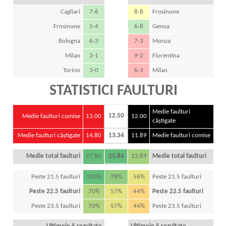
Cagliari
7-6
8-8
Frosinone
Frosinone
5-4
6-8
Genoa
Bologna
6-3
7-3
Monza
Milan
3-1
9-2
Fiorentina
Torino
3-0
6-3
Milan
STATISTICI FAULTURI
Medie faulturi
12.50
Medie faulturi comise
13.00
12.00
câștigate
Medie faulturi câștigate
14.80
13.34
11.89
Medie faulturi comise
Medie total faulturi
27.80
25.84
23.89
Medie total faulturi
Peste 21.5 faulturi
100%
78%
56%
Peste 21.5 faulturi
Peste 22.5 faulturi
70%
57%
44%
Peste 22.5 faulturi
Peste 23.5 faulturi
70%
57%
44%
Peste 23.5 faulturi