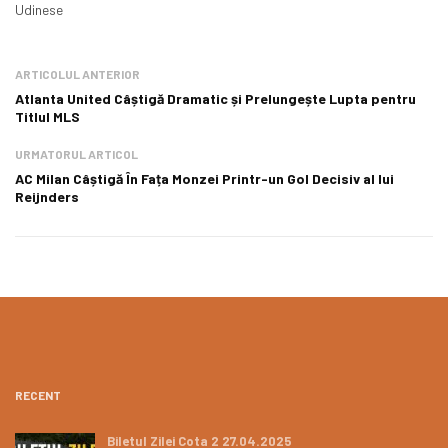
Udinese
ARTICOLUL ANTERIOR
Atlanta United Câștigă Dramatic și Prelungește Lupta pentru
Titlul MLS
URMATORUL ARTICOL
AC Milan Câștigă În Fața Monzei Printr-un Gol Decisiv al lui
Reijnders
RECENT
Biletul Zilei Cota 2 27.04.2025