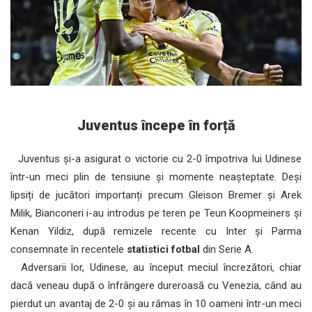
Juventus începe în forță
Juventus și-a asigurat o victorie cu 2-0 împotriva lui Udinese
într-un meci plin de tensiune și momente neașteptate. Deși
lipsiți de jucători importanți precum Gleison Bremer și Arek
Milik, Bianconeri i-au introdus pe teren pe Teun Koopmeiners și
Kenan Yildiz, după remizele recente cu Inter și Parma
consemnate în recentele
statistici fotbal
din Serie A.
Adversarii lor, Udinese, au început meciul încrezători, chiar
dacă veneau după o înfrângere dureroasă cu Venezia, când au
pierdut un avantaj de 2-0 și au rămas în 10 oameni într-un meci