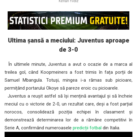
Kenan Yildiz
Ultima șansă a meciului: Juventus aproape
de 3-0
În ultimele minute, Juventus a avut o ocazie de a marca al
treilea gol, când Koopmeiners a fost trimis în fața porții de
Samuel Mbangula. Totuși, mingea i-a rămas sub picioare,
permițând portarului Okoye să pareze eroic cu picioarele.
Juventus a reușit astfel să își mențină avantajul și să încheie
meciul cu o victorie de 2-0, un rezultat care, deși a fost parțial
norocos, consolidează poziția echipei în clasament și
demonstrează determinarea lor de a rămâne competitivi în
Serie A, confirmând numeroasele
predicții fotbal
din Italia.