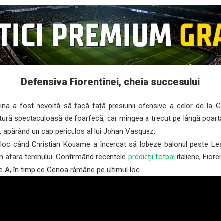
Defensiva Fiorentinei, cheia succesului
ina a fost nevoită să facă față presiunii ofensive a celor de la G
tură spectaculoasă de foarfecă, dar mingea a trecut pe lângă poartă.
i, apărând un cap periculos al lui Johan Vasquez.
c când Christian Kouame a încercat să lobeze balonul peste Leali
 în afara terenului. Confirmând recentele
predicții fotbal
italiene, Fiore
ie A, în timp ce Genoa rămâne pe ultimul loc.