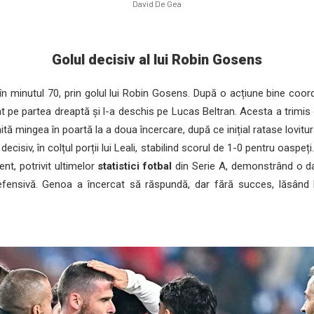
David De Gea
Golul decisiv al lui Robin Gosens
 în minutul 70, prin golul lui Robin Gosens. După o acțiune bine coor
t pe partea dreaptă și l-a deschis pe Lucas Beltran. Acesta a trimis 
tă mingea în poartă la a doua încercare, după ce inițial ratase lovitu
cisiv, în colțul porții lui Leali, stabilind scorul de 1-0 pentru oaspeți
nt, potrivit ultimelor
statistici fotbal
din Serie A, demonstrând o dat
fensivă. Genoa a încercat să răspundă, dar fără succes, lăsând lo