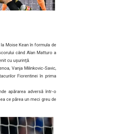
d la Moise Kean în formula de
 scorului când Alan Matturo a
enit cu ușurință.
Genoa, Vanja Milinkovic-Savic,
curilor Fiorentinei în prima
nde apărarea adversă într-o
eea ce părea un meci greu de