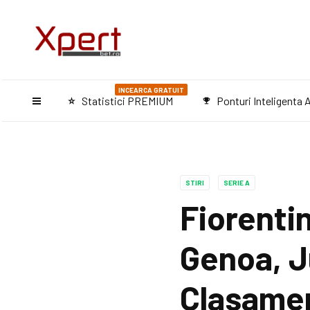
INCEARCA GRATUIT
Statistici PREMIUM
Ponturi Inteligenta A
star_purple500
emoji_events
STIRI
SERIE A
Fiorentin
Genoa, J
Clasamen