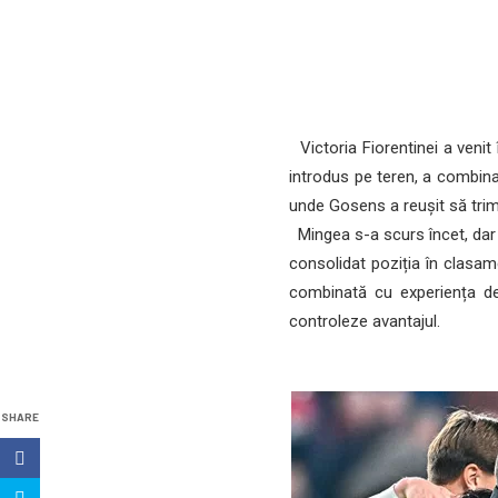
Victoria Fiorentinei a venit
introdus pe teren, a combina
unde Gosens a reușit să trimi
Mingea s-a scurs încet, dar de
consolidat poziția în clasame
combinată cu experiența de
controleze avantajul.
SHARE