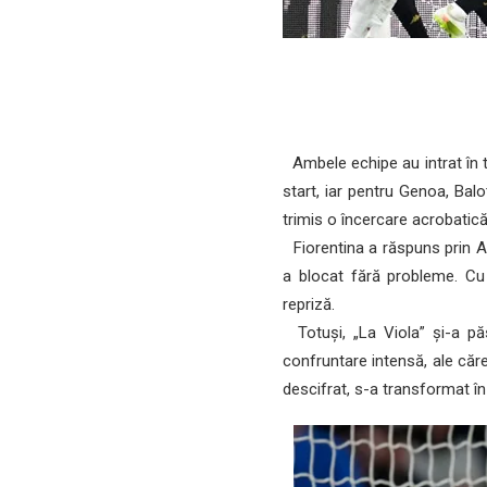
Ambele echipe au intrat în t
start, iar pentru Genoa, Bal
trimis o încercare acrobatică 
Fiorentina a răspuns prin Ami
a blocat fără probleme. Cu 
repriză.
Totuși, „La Viola” și-a pă
confruntare intensă, ale căr
descifrat, s-a transformat î