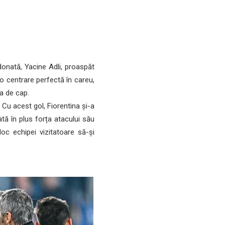
donată, Yacine Adli, proaspăt
o centrare perfectă în careu,
ra de cap.
. Cu acest gol, Fiorentina și-a
ă în plus forța atacului său
c echipei vizitatoare să-și