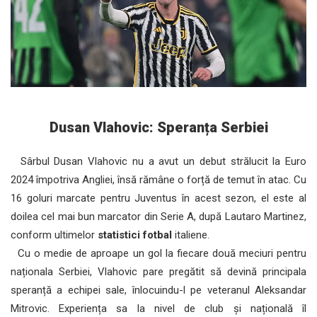
Dusan Vlahovic: Speranța Serbiei
Sârbul Dusan Vlahovic nu a avut un debut strălucit la Euro
2024 împotriva Angliei, însă rămâne o forță de temut în atac. Cu
16 goluri marcate pentru Juventus în acest sezon, el este al
doilea cel mai bun marcator din Serie A, după Lautaro Martinez,
conform ultimelor
statistici fotbal
italiene.
Cu o medie de aproape un gol la fiecare două meciuri pentru
naționala Serbiei, Vlahovic pare pregătit să devină principala
speranță a echipei sale, înlocuindu-l pe veteranul Aleksandar
Mitrovic. Experiența sa la nivel de club și națională îl