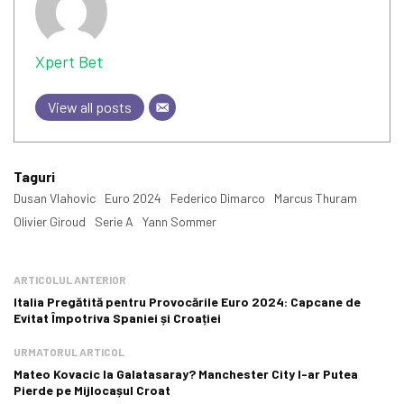
Xpert Bet
View all posts
Taguri
Dusan Vlahovic
Euro 2024
Federico Dimarco
Marcus Thuram
Olivier Giroud
Serie A
Yann Sommer
ARTICOLUL ANTERIOR
Italia Pregătită pentru Provocările Euro 2024: Capcane de
Evitat Împotriva Spaniei și Croației
URMATORUL ARTICOL
Mateo Kovacic la Galatasaray? Manchester City l-ar Putea
Pierde pe Mijlocașul Croat