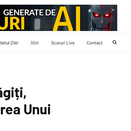
iletul Zilei
Stiri
Scoruri Live
Contact
giți,
area Unui