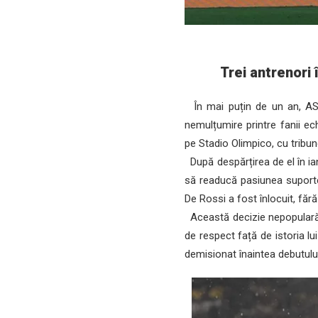
Trei antrenori 
În mai puțin de un an, AS 
nemulțumire printre fanii e
pe Stadio Olimpico, cu tribun
După despărțirea de el în ia
să readucă pasiunea suporter
De Rossi a fost înlocuit, fără
Această decizie nepopulară a
de respect față de istoria l
demisionat înaintea debutului l