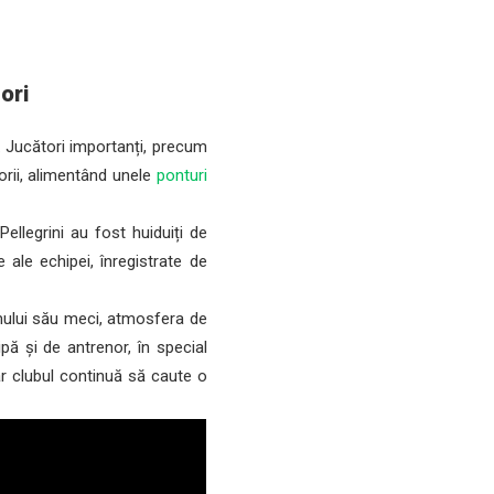
tori
. Jucători importanți, precum
orii, alimentând unele
ponturi
Pellegrini au fost huiduiți de
 ale echipei, înregistrate de
imului său meci, atmosfera de
ă și de antrenor, în special
ar clubul continuă să caute o