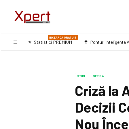
INCEARCA GRATUIT
Statistici PREMIUM
Ponturi Inteligenta A
star_purple500
emoji_events
STIRI
SERIE A
Criză la
Decizii 
Nou Înc