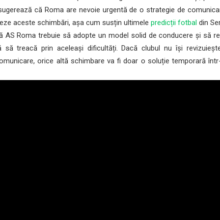
i sugerează că Roma are nevoie urgentă de o strategie de comunica
eze aceste schimbări, așa cum susțin ultimele
predicții fotbal
din Ser
ă AS Roma trebuie să adopte un model solid de conducere și să reco
scă să treacă prin aceleași dificultăți. Dacă clubul nu își revizuieșt
omunicare, orice altă schimbare va fi doar o soluție temporară într