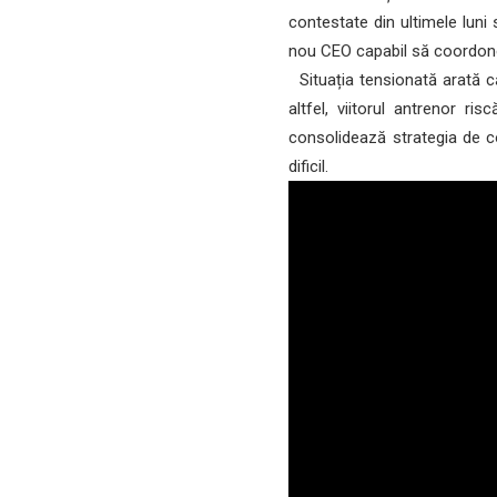
contestate din ultimele lun
nou CEO capabil să coordon
Situația tensionată arată c
altfel, viitorul antrenor ri
consolidează strategia de c
dificil.