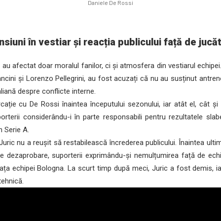
Daniele De Rossi
siuni în vestiar și reacția publicului față de jucă
au afectat doar moralul fanilor, ci și atmosfera din vestiarul echipei
ncini și Lorenzo Pellegrini, au fost acuzați că nu au susținut antren
aliană despre conflicte interne.
ație cu De Rossi înaintea începutului sezonului, iar atât el, cât și 
orterii considerându-i în parte responsabili pentru rezultatele slabe
n Serie A.
uric nu a reușit să restabilească încrederea publicului. Înaintea ult
e dezaprobare, suporterii exprimându-și nemulțumirea față de echip
ața echipei Bologna. La scurt timp după meci, Juric a fost demis, i
tehnică.