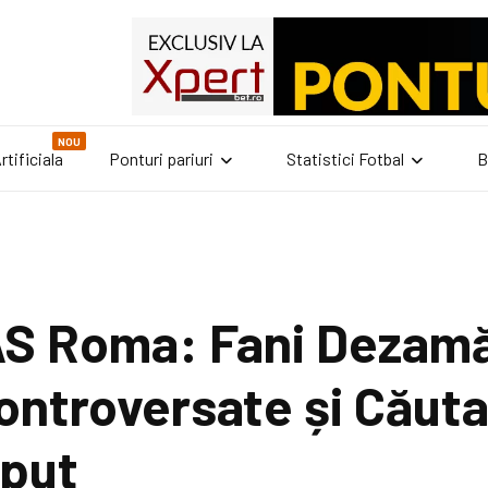
NOU
rtificiala
Ponturi pariuri
Statistici Fotbal
B
 AS Roma: Fani Dezamă
Controversate și Căut
eput