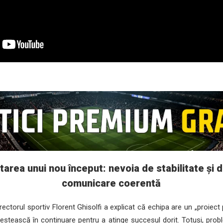
area unui nou început: nevoia de stabilitate și 
comunicare coerentă
ectorul sportiv Florent Ghisolfi a explicat că echipa are un „proiect
vestească în continuare pentru a atinge succesul dorit. Totuși, proble