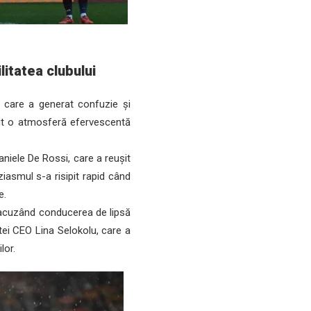
litatea clubului
 care a generat confuzie și
nut o atmosferă efervescentă
niele De Rossi, care a reușit
iasmul s-a risipit rapid când
e.
i acuzând conducerea de lipsă
tei CEO Lina Selokolu, care a
lor.