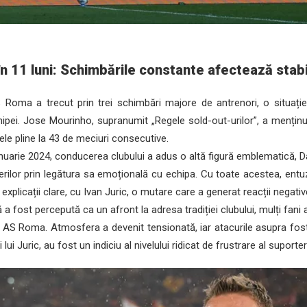
în 11 luni: Schimbările constante afectează stabi
Roma a trecut prin trei schimbări majore de antrenori, o situație
chipei. Jose Mourinho, supranumit „Regele sold-out-urilor”, a menți
ele pline la 43 de meciuri consecutive.
nuarie 2024, conducerea clubului a adus o altă figură emblematică, Da
ilor prin legătura sa emoțională cu echipa. Cu toate acestea, entuz
 explicații clare, cu Ivan Juric, o mutare care a generat reacții negativ
 fost percepută ca un afront la adresa tradiției clubului, mulți fan
ui AS Roma. Atmosfera a devenit tensionată, iar atacurile asupra fos
ui Juric, au fost un indiciu al nivelului ridicat de frustrare al suporteri