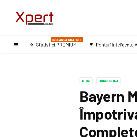
INCEARCA GRATUIT
Statistici PREMIUM
Ponturi Inteligenta A
star_purple500
emoji_events
STIRI
BUNDESLIGA
Bayern M
Împotriva
Complete