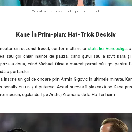
Jamal Musiala a deschis scorul în primul minut al jocului
Kane În Prim-plan: Hat-Trick Decisiv
cator din sezonul trecut, conform ultimelor
statistici Bundesliga
, 
ilea său gol chiar înainte de pauză, când șutul său a lovit bara și
epriza a doua, când Michael Olise a marcat primul său gol pentru B
dă a portarului.
să înscrie un gol de onoare prin Armin Gigovic în ultimele minute, Kan
un penalty cu un șut puternic. Acest succes îl plasează pe Kane prin
 trei meciuri, egalându-l pe Andrej Kramaric de la Hoffenheim.