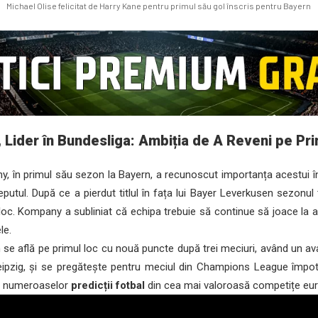
Michael Olise felicitat de Harry Kane pentru primul său gol înscris pentru Bayern
 Lider în Bundesliga: Ambiția de A Reveni pe Pr
 în primul său sezon la Bayern, a recunoscut importanța acestui î
eputul. După ce a pierdut titlul în fața lui Bayer Leverkusen sezonul 
loc. Kompany a subliniat că echipa trebuie să continue să joace la a
le.
se află pe primul loc cu nouă puncte după trei meciuri, având un a
pzig, și se pregătește pentru meciul din Champions League împotr
vit numeroaselor
predicții fotbal
din cea mai valoroasă competițe eu