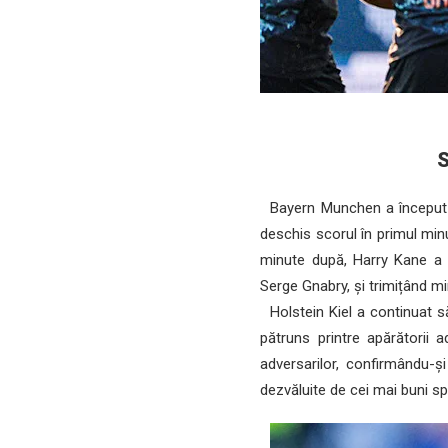
S
Bayern Munchen a început me
deschis scorul în primul min
minute după, Harry Kane a du
Serge Gnabry, și trimițând mi
Holstein Kiel a continuat s
pătruns printre apărătorii 
adversarilor, confirmându-și
dezvăluite de cei mai buni spe