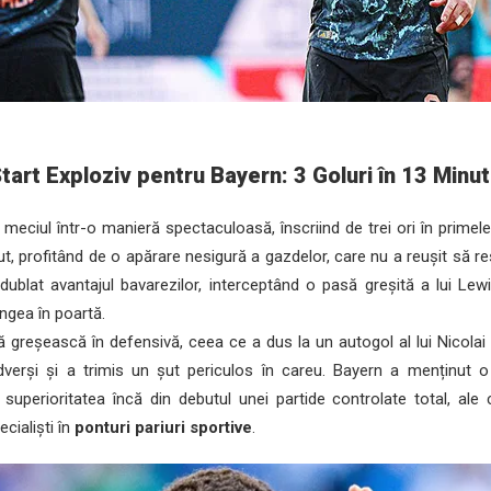
tart Exploziv pentru Bayern: 3 Goluri în 13 Minu
ciul într-o manieră spectaculoasă, înscriind de trei ori în primel
ut, profitând de o apărare nesigură a gazdelor, care nu a reușit să 
blat avantajul bavarezilor, interceptând o pasă greșită a lui Lewis
ngea în poartă.
ă greșească în defensivă, ceea ce a dus la un autogol al lui Nicola
adverși și a trimis un șut periculos în careu. Bayern a menținut
 superioritatea încă din debutul unei partide controlate total, ale
cialiști în
ponturi pariuri sportive
.