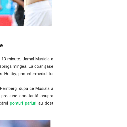
te
e 13 minute. Jamal Musiala a
respingă mingea. La doar șase
 Holtby, prin intermediul lui
i Remberg, după ce Musiala a
 o presiune constantă asupra
 cărei
ponturi pariuri
au dost