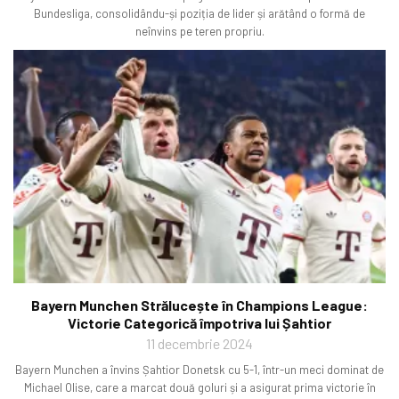
Bundesliga, consolidându-și poziția de lider și arătând o formă de
neînvins pe teren propriu.
Bayern Munchen Strălucește în Champions League:
Victorie Categorică împotriva lui Șahtior
11 decembrie 2024
Bayern Munchen a învins Șahtior Donetsk cu 5-1, într-un meci dominat de
Michael Olise, care a marcat două goluri și a asigurat prima victorie în