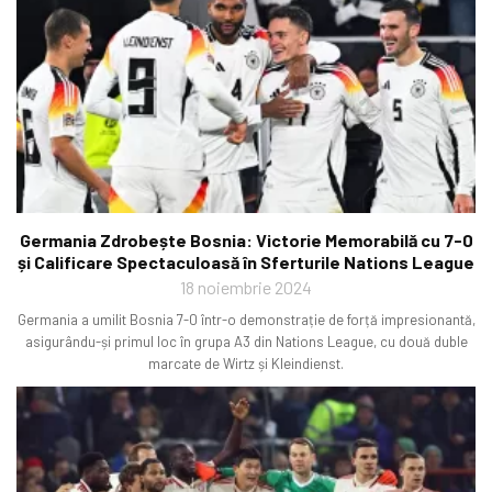
Germania Zdrobește Bosnia: Victorie Memorabilă cu 7-0
și Calificare Spectaculoasă în Sferturile Nations League
18 noiembrie 2024
Germania a umilit Bosnia 7-0 într-o demonstrație de forță impresionantă,
asigurându-și primul loc în grupa A3 din Nations League, cu două duble
marcate de Wirtz și Kleindienst.