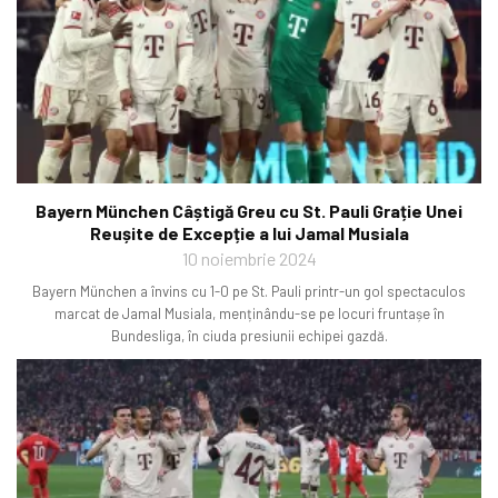
Bayern München Câștigă Greu cu St. Pauli Grație Unei
Reușite de Excepție a lui Jamal Musiala
10 noiembrie 2024
Bayern München a învins cu 1-0 pe St. Pauli printr-un gol spectaculos
marcat de Jamal Musiala, menținându-se pe locuri fruntașe în
Bundesliga, în ciuda presiunii echipei gazdă.