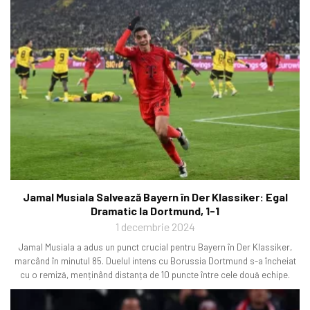
Jamal Musiala Salvează Bayern în Der Klassiker: Egal
Dramatic la Dortmund, 1-1
1 decembrie 2024
Jamal Musiala a adus un punct crucial pentru Bayern în Der Klassiker,
marcând în minutul 85. Duelul intens cu Borussia Dortmund s-a încheiat
cu o remiză, menținând distanța de 10 puncte între cele două echipe.