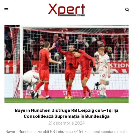
Bayern Munchen Distruge RB Leipzig cu 5-1 și Își
Consolidează Supremația în Bundesliga
21 decembrie 2024
Bayern Munchen a zdrobit RB Leipzig cu 5-1 într-un meci spectaculos din