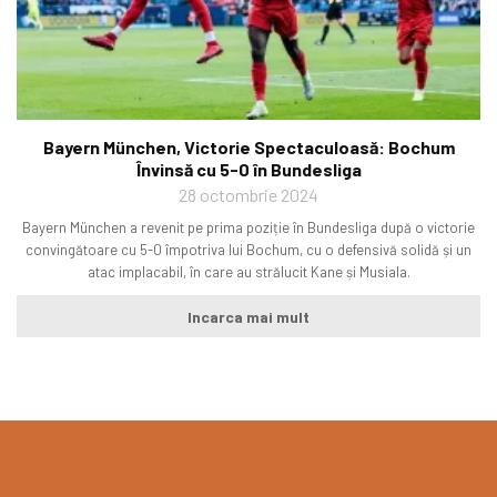
Bayern München, Victorie Spectaculoasă: Bochum
Învinsă cu 5-0 în Bundesliga
28 octombrie 2024
Bayern München a revenit pe prima poziție în Bundesliga după o victorie
convingătoare cu 5-0 împotriva lui Bochum, cu o defensivă solidă și un
atac implacabil, în care au strălucit Kane și Musiala.
Incarca mai mult