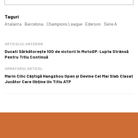
Taguri
Atalanta
Barcelona
Champions League
Ederson
Serie A
ARTICOLUL ANTERIOR
Ducati Sărbătorește 100 de victorii în MotoGP: Lupta Strânsă
Pentru Titlu Continuă
URMATORUL ARTICOL
Marin Cilic Câștigă Hangzhou Open și Devine Cel Mai Slab Clasat
Jucător Care Obține Un Titlu ATP