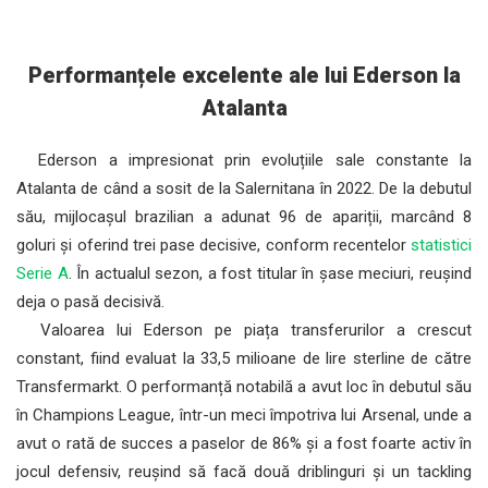
Performanțele excelente ale lui Ederson la
Atalanta
Ederson a impresionat prin evoluțiile sale constante la
Atalanta de când a sosit de la Salernitana în 2022. De la debutul
său, mijlocașul brazilian a adunat 96 de apariții, marcând 8
goluri și oferind trei pase decisive, conform recentelor
statistici
Serie A
. În actualul sezon, a fost titular în șase meciuri, reușind
deja o pasă decisivă.
Valoarea lui Ederson pe piața transferurilor a crescut
constant, fiind evaluat la 33,5 milioane de lire sterline de către
Transfermarkt. O performanță notabilă a avut loc în debutul său
în Champions League, într-un meci împotriva lui Arsenal, unde a
avut o rată de succes a paselor de 86% și a fost foarte activ în
jocul defensiv, reușind să facă două driblinguri și un tackling