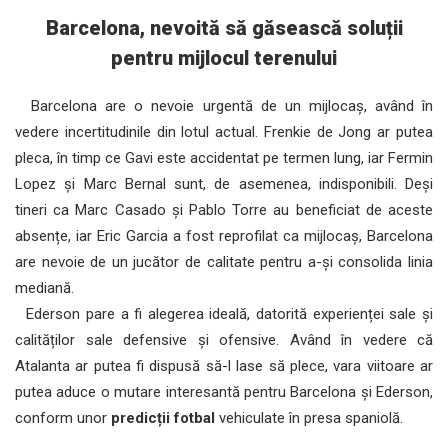
Barcelona, nevoită să găsească soluții
pentru mijlocul terenului
Barcelona are o nevoie urgentă de un mijlocaș, având în
vedere incertitudinile din lotul actual. Frenkie de Jong ar putea
pleca, în timp ce Gavi este accidentat pe termen lung, iar Fermin
Lopez și Marc Bernal sunt, de asemenea, indisponibili. Deși
tineri ca Marc Casado și Pablo Torre au beneficiat de aceste
absențe, iar Eric Garcia a fost reprofilat ca mijlocaș, Barcelona
are nevoie de un jucător de calitate pentru a-și consolida linia
mediană.
Ederson pare a fi alegerea ideală, datorită experienței sale și
calităților sale defensive și ofensive. Având în vedere că
Atalanta ar putea fi dispusă să-l lase să plece, vara viitoare ar
putea aduce o mutare interesantă pentru Barcelona și Ederson,
conform unor
predicții fotbal
vehiculate în presa spaniolă.