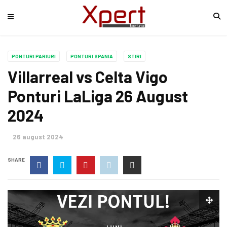
PONTURI PARIURI
PONTURI SPANIA
STIRI
Villarreal vs Celta Vigo
Ponturi LaLiga 26 August
2024
26 august 2024
SHARE