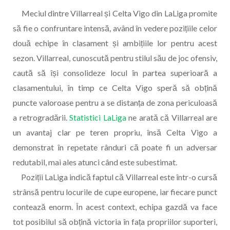
Meciul dintre Villarreal și Celta Vigo din LaLiga promite
să fie o confruntare intensă, având în vedere pozițiile celor
două echipe în clasament și ambițiile lor pentru acest
sezon. Villarreal, cunoscută pentru stilul său de joc ofensiv,
caută să își consolideze locul în partea superioară a
clasamentului, în timp ce Celta Vigo speră să obțină
puncte valoroase pentru a se distanța de zona periculoasă
a retrogradării.
Statistici LaLiga
ne arată că Villarreal are
un avantaj clar pe teren propriu, însă Celta Vigo a
demonstrat în repetate rânduri că poate fi un adversar
redutabil, mai ales atunci când este subestimat.
Poziții LaLiga indică faptul că Villarreal este într-o cursă
strânsă pentru locurile de cupe europene, iar fiecare punct
contează enorm. În acest context, echipa gazdă va face
tot posibilul să obțină victoria în fața propriilor suporteri,