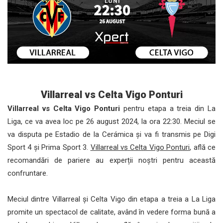
Villarreal vs Celta Vigo Ponturi
Villarreal vs Celta Vigo Ponturi
pentru etapa a treia din La
Liga, ce va avea loc pe 26 august 2024, la ora 22:30. Meciul se
va disputa pe Estadio de la Cerámica și va fi transmis pe Digi
Sport 4 și Prima Sport 3.
Villarreal vs Celta Vigo Ponturi
, află ce
recomandări de pariere au experții noștri pentru această
confruntare.
Meciul dintre Villarreal și Celta Vigo din etapa a treia a La Liga
promite un spectacol de calitate, având în vedere forma bună a