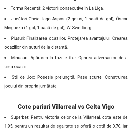
Forma Recentă: 2 victorii consecutive în La Liga.
Jucători Cheie: Iago Aspas (2 goluri, 1 pasă de gol), Óscar
Mingueza (1 gol, 1 pasă de gol), W. Swedberg.
Plusuri: Finalizarea ocaziilor, Protejarea avantajului, Crearea
ocaziilor din șuturi de la distanță.
Minusuri: Apărarea la fazele fixe, Oprirea adversarilor de a
crea ocazii.
Stil de Joc: Posesie prelungită, Pase scurte, Construirea
jocului din propria jumătate.
Cote pariuri Villarreal vs Celta Vigo
Superbet: Pentru victoria celor de la Villarreal, cota este de
1.95, pentru un rezultat de egalitate se oferă o cotă de 3.70, iar