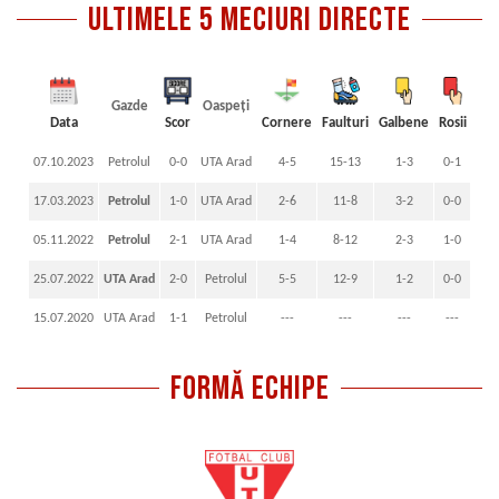
ultimele 5 meciuri directe
Gazde
Oaspeți
Data
Scor
Cornere
Faulturi
Galbene
Rosii
07.10.2023
Petrolul
0-0
UTA Arad
4-5
15-13
1-3
0-1
17.03.2023
Petrolul
1-0
UTA Arad
2-6
11-8
3-2
0-0
05.11.2022
Petrolul
2-1
UTA Arad
1-4
8-12
2-3
1-0
25.07.2022
UTA Arad
2-0
Petrolul
5-5
12-9
1-2
0-0
15.07.2020
UTA Arad
1-1
Petrolul
---
---
---
---
FORMĂ ECHIPE