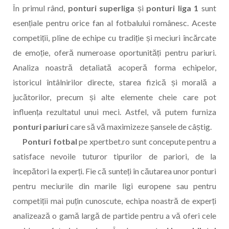
În primul rând,
ponturi superliga
și
ponturi liga 1
sunt
esențiale pentru orice fan al fotbalului românesc. Aceste
competiții, pline de echipe cu tradiție și meciuri încărcate
de emoție, oferă numeroase oportunități pentru pariuri.
Analiza noastră detaliată acoperă forma echipelor,
istoricul întâlnirilor directe, starea fizică și morală a
jucătorilor, precum și alte elemente cheie care pot
influența rezultatul unui meci. Astfel, vă putem furniza
ponturi pariuri
care să vă maximizeze șansele de câștig.
Ponturi fotbal
pe xpertbet.ro sunt concepute pentru a
satisface nevoile tuturor tipurilor de pariori, de la
începători la experți. Fie că sunteți în căutarea unor ponturi
pentru meciurile din marile ligi europene sau pentru
competiții mai puțin cunoscute, echipa noastră de experți
analizează o gamă largă de partide pentru a vă oferi cele