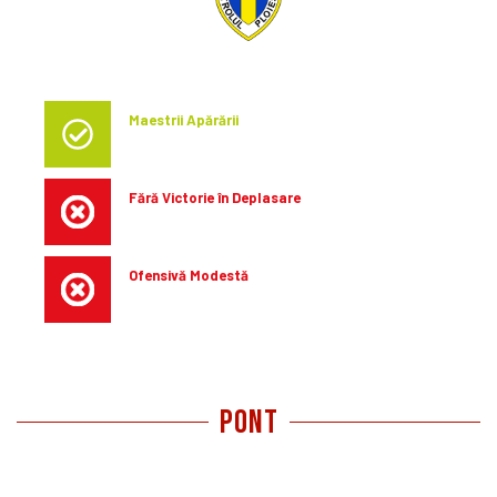
PETROLUL
Maestrii Apărării
Cu cea mai bună apărare în deplasare, Petrolul limitează
adversarii la 0.69 goluri primite per meci.
Fără Victorie în Deplasare
Petrolul își continuă seria de meciuri fără victorie în
deplasare, cu trei egaluri și două pierderi recente.
Ofensivă Modestă
Cu cel mai slab atac în deplasare, Petrolul reușește să
marcheze doar 0.62 goluri pe meci.
pont