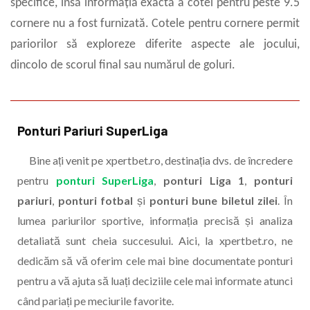
specifice, însă informația exactă a cotei pentru peste 9.5
cornere nu a fost furnizată. Cotele pentru cornere permit
pariorilor să exploreze diferite aspecte ale jocului,
dincolo de scorul final sau numărul de goluri.
Ponturi Pariuri SuperLiga
Bine ați venit pe xpertbet.ro, destinația dvs. de încredere
pentru
ponturi SuperLiga
,
ponturi Liga 1
,
ponturi
pariuri
,
ponturi fotbal
și
ponturi bune biletul zilei
. În
lumea pariurilor sportive, informația precisă și analiza
detaliată sunt cheia succesului. Aici, la xpertbet.ro, ne
dedicăm să vă oferim cele mai bine documentate ponturi
pentru a vă ajuta să luați deciziile cele mai informate atunci
când pariați pe meciurile favorite.