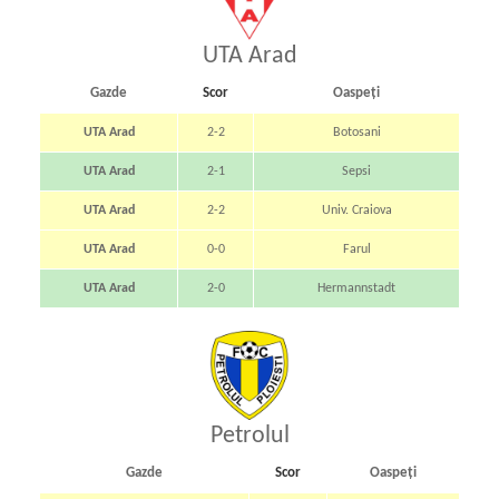
UTA Arad
Gazde
Scor
Oaspeți
UTA Arad
2-2
Botosani
UTA Arad
2-1
Sepsi
UTA Arad
2-2
Univ. Craiova
UTA Arad
0-0
Farul
UTA Arad
2-0
Hermannstadt
Petrolul
Gazde
Scor
Oaspeți