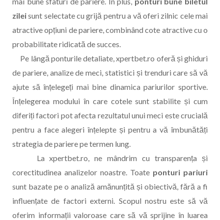
mai bune sfaturi de pariere. În plus,
ponturi bune biletul
zilei
sunt selectate cu grijă pentru a vă oferi zilnic cele mai
atractive opțiuni de pariere, combinând cote atractive cu o
probabilitate ridicată de succes.
Pe lângă ponturile detaliate, xpertbet.ro oferă și ghiduri
de pariere, analize de meci, statistici și trenduri care să vă
ajute să înțelegeți mai bine dinamica pariurilor sportive.
Înțelegerea modului în care cotele sunt stabilite și cum
diferiți factori pot afecta rezultatul unui meci este crucială
pentru a face alegeri înțelepte și pentru a vă îmbunătăți
strategia de pariere pe termen lung.
La xpertbet.ro, ne mândrim cu transparența și
corectitudinea analizelor noastre. Toate
ponturi pariuri
sunt bazate pe o analiză amănunțită și obiectivă, fără a fi
influențate de factori externi. Scopul nostru este să vă
oferim informații valoroase care să vă sprijine în luarea