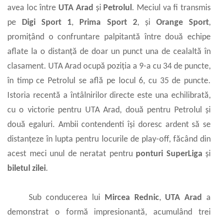
avea loc între
UTA Arad
și
Petrolul
. Meciul va fi transmis
pe
Digi Sport 1
,
Prima Sport 2
, și
Orange Sport
,
promițând o confruntare palpitantă între două echipe
aflate la o distanță de doar un punct una de cealaltă în
clasament. UTA Arad ocupă poziția a 9-a cu 34 de puncte,
în timp ce Petrolul se află pe locul 6, cu 35 de puncte.
Istoria recentă a întâlnirilor directe este una echilibrată,
cu o victorie pentru UTA Arad, două pentru Petrolul și
două egaluri. Ambii contendenti își doresc ardent să se
distanțeze în lupta pentru locurile de play-off, făcând din
acest meci unul de neratat pentru
ponturi SuperLiga
și
biletul zilei
.
Sub conducerea lui
Mircea Rednic
,
UTA Arad
a
demonstrat o formă impresionantă, acumulând trei