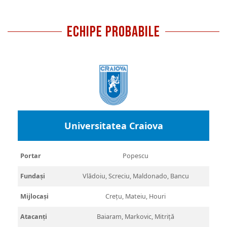
ECHIPE PROBABILE
Universitatea Craiova
Portar
Popescu
Fundași
Vlădoiu, Screciu, Maldonado, Bancu
Mijlocași
Crețu, Mateiu, Houri
Atacanți
Baiaram, Markovic, Mitriță