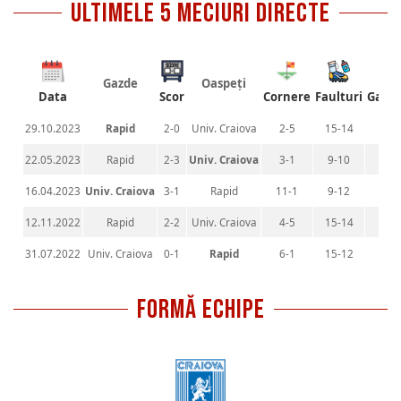
ultimele 5 meciuri directe
Gazde
Oaspeți
Data
Scor
Cornere
Faulturi
Galb
29.10.2023
Rapid
2-0
Univ. Craiova
2-5
15-14
3-2
22.05.2023
Rapid
2-3
Univ. Craiova
3-1
9-10
2-4
16.04.2023
Univ. Craiova
3-1
Rapid
11-1
9-12
2-3
12.11.2022
Rapid
2-2
Univ. Craiova
4-5
15-14
2-4
31.07.2022
Univ. Craiova
0-1
Rapid
6-1
15-12
5-2
FORMĂ ECHIPE