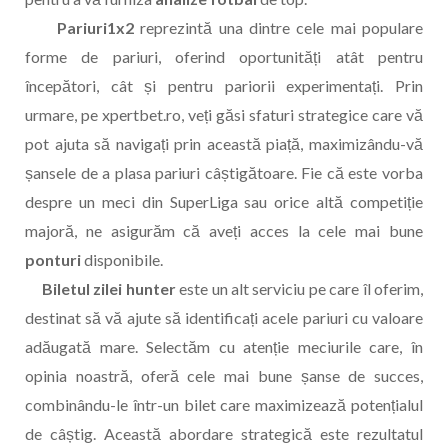
Pariuri1x2
reprezintă una dintre cele mai populare
forme de pariuri, oferind oportunități atât pentru
începători, cât și pentru pariorii experimentați. Prin
urmare, pe xpertbet.ro, veți găsi sfaturi strategice care vă
pot ajuta să navigați prin această piață, maximizându-vă
șansele de a plasa pariuri câștigătoare. Fie că este vorba
despre un meci din SuperLiga sau orice altă competiție
majoră, ne asigurăm că aveți acces la cele mai bune
ponturi
disponibile.
Biletul zilei hunter
este un alt serviciu pe care îl oferim,
destinat să vă ajute să identificați acele pariuri cu valoare
adăugată mare. Selectăm cu atenție meciurile care, în
opinia noastră, oferă cele mai bune șanse de succes,
combinându-le într-un bilet care maximizează potențialul
de câștig. Această abordare strategică este rezultatul