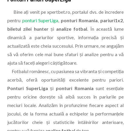
Bine ați venit pe xpertbet.ro, portalul dvs. de încredere
pentru
ponturi SuperLiga
,
ponturi Romania
,
pariuri1x2
,
biletul zilei hunter
și
analize fotbal
. În această lume
dinamică a pariurilor sportive, informația precisă și
actualizată este cheia succesului. Prin urmare, ne angajăm
să vă oferim cele mai bune sfaturi și analize pentru a vă
ajuta să faceți alegeri câștigătoare.
Fotbalul românesc, cu pasiunea sa vibranta și competiția
acerbă, oferă oportunități excelente pentru pariori.
Ponturi SuperLiga
și
ponturi Romania
sunt esențiale
pentru oricine dorește să aibă succes în pariurile pe
meciuri locale. Analizăm în profunzime fiecare aspect al
jocului, de la forma actuală a echipelor la performanțele
jucătorilor cheie și statisticile întâlnirilor anterioare,
pentru a vă furniza
analize fotbal
de top.