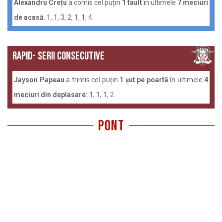
Alexandru Crețu
a comis cel puțin
1 fault
în ultimele
7 meciuri
de acasă
: 1, 1, 3, 2, 1, 1, 4.
Rapid- serii consecutive
Jayson Papeau
a trimis cel puțin
1 șut pe poartă
în ultimele
4
meciuri din deplasare:
1, 1, 1, 2.
pont