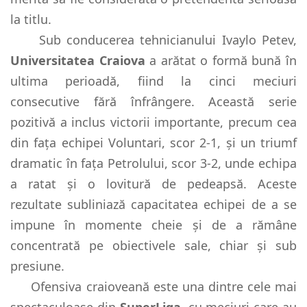
la titlu.
Sub conducerea tehnicianului Ivaylo Petev,
Universitatea Craiova
a arătat o formă bună în
ultima perioadă, fiind la cinci meciuri
consecutive fără înfrângere. Această serie
pozitivă a inclus victorii importante, precum cea
din fața echipei Voluntari, scor 2-1, și un triumf
dramatic în fața Petrolului, scor 3-2, unde echipa
a ratat și o lovitură de pedeapsă. Aceste
rezultate subliniază capacitatea echipei de a se
impune în momente cheie și de a rămâne
concentrată pe obiectivele sale, chiar și sub
presiune.
Ofensiva craioveană este una dintre cele mai
spectaculoase din
SuperLiga
, cu meciuri care au