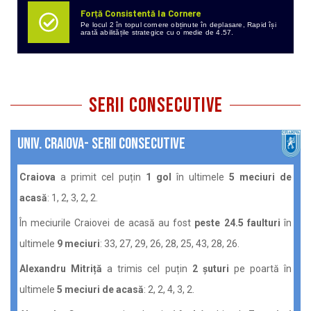
Forță Consistentă la Cornere
Pe locul 2 în topul cornere obținute în deplasare, Rapid își
arată abilitățile strategice cu o medie de 4.57.
serii consecutive
Univ. Craiova- serii consecutive
Craiova
a primit cel puțin
1 gol
în ultimele
5 meciuri de
acasă
: 1, 2, 3, 2, 2.
În meciurile Craiovei de acasă au fost
peste 24.5 faulturi
în
ultimele
9 meciuri
: 33, 27, 29, 26, 28, 25, 43, 28, 26.
Alexandru Mitriță
a trimis cel puțin
2 șuturi
pe poartă în
ultimele
5 meciuri de acasă
: 2, 2, 4, 3, 2.