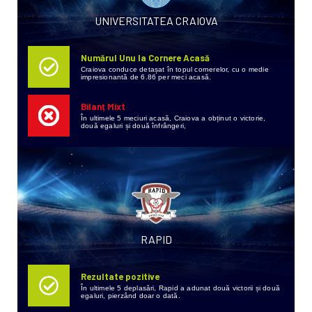
UNIVERSITATEA CRAIOVA
Numărul Unu la Cornere Acasă
Craiova conduce detașat în topul cornerelor, cu o medie
impresionantă de 6.86 per meci acasă.
Bilanț Mixt
În ultimele 5 meciuri acasă, Craiova a obținut o victorie,
două egaluri și două înfrângeri,
RAPID
Rezultate pozitive
În ultimele 5 deplasări, Rapid a adunat două victorii și două
egaluri, pierzând doar o dată.