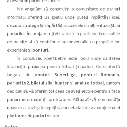
a deveni un parior de succes.
Ne angajăm să construim o comunitate de pariori
informați, oferind un spațiu unde puteți împărtăși idei,
discuta strategii și împărtăși succesele cu alți entuziaști ai
pariurilor. Încurajăm toți vizitatorii să participe la discuțiile
de pe site și să contribuie la conversație cu propriile lor
experiențe și
ponturi
.
În concluzie, xpertbet.ro este locul unde calitatea
întâlnește pasiunea pentru fotbal și pariuri. Cu o ofertă
bogată de
ponturi SuperLiga
,
ponturi Romania
,
pariuri1x2
,
biletul zilei hunter
și
analize fotbal
, suntem
dedicați să vă oferim tot ceea ce aveți nevoie pentru a face
pariuri informate și profitabile. Alăturați-vă comunității
noastre astăzi și începeți să beneficiați de avantajele unei
platforme de pariuri de top.
Autor