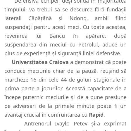
Defensiva echipei, deși solidă în majoritatea
timpului, va trebui să se descurce fără fundașii
laterali Căpățână și Ndong, ambii fiind
suspendați pentru acest meci. Cu toate acestea,
revenirea lui Bancu în apărare, după
suspendarea din meciul cu Petrolul, aduce un
plus de experiență și siguranță liniei defensive.
Universitatea Craiova
a demonstrat că poate
conduce meciurile chiar de la pauză, reușind să
marcheze 16 din cele 44 de goluri stagionale în
prima parte a jocurilor. Această capacitate de a
începe puternic meciurile și de a pune presiune
pe adversari de la primele minute poate fi un
avantaj crucial în confruntarea cu
Rapid
.
Antrenorul Ivaylo Petev și-a exprimat