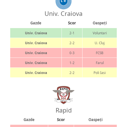
Univ. Craiova
Gazde
Scor
Oaspeți
Univ. Craiova
2-1
Voluntari
Univ. Craiova
2-2
U. Cluj
Univ. Craiova
0-3
FCSB
Univ. Craiova
1-2
Farul
Univ. Craiova
2-2
Poli Iasi
Rapid
Gazde
Scor
Oaspeți