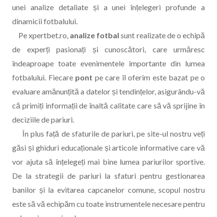
unei analize detaliate și a unei înțelegeri profunde a
dinamicii fotbalului.
Pe xpertbet.ro,
analize fotbal
sunt realizate de o echipă
de experți pasionați și cunoscători, care urmăresc
îndeaproape toate evenimentele importante din lumea
fotbalului. Fiecare
pont
pe care îl oferim este bazat pe o
evaluare amănunțită a datelor și tendințelor, asigurându-vă
că primiți informații de înaltă calitate care să vă sprijine în
deciziile de pariuri.
În plus față de sfaturile de pariuri, pe site-ul nostru veți
găsi și ghiduri educaționale și articole informative care vă
vor ajuta să înțelegeți mai bine lumea pariurilor sportive.
De la strategii de pariuri la sfaturi pentru gestionarea
banilor și la evitarea capcanelor comune, scopul nostru
este să vă echipăm cu toate instrumentele necesare pentru