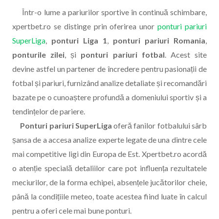
Într-o lume a pariurilor sportive în continuă schimbare,
xpertbet.ro se distinge prin oferirea unor
ponturi pariuri
SuperLiga
,
ponturi Liga 1
,
ponturi pariuri Romania
,
ponturile zilei
, și
ponturi pariuri fotbal
. Acest site
devine astfel un partener de încredere pentru pasionații de
fotbal și pariuri, furnizând analize detaliate și recomandări
bazate pe o cunoaștere profundă a domeniului sportiv și a
tendințelor de pariere.
Ponturi pariuri SuperLiga
oferă fanilor fotbalului sârb
șansa de a accesa analize experte legate de una dintre cele
mai competitive ligi din Europa de Est. Xpertbet.ro acordă
o atenție specială detaliilor care pot influența rezultatele
meciurilor, de la forma echipei, absențele jucătorilor cheie,
până la condițiile meteo, toate acestea fiind luate în calcul
pentru a oferi cele mai bune ponturi.