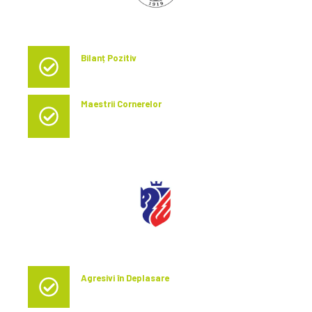
U. CLUJ
Bilanț Pozitiv
În ultimele cinci meciuri pe teren propriu, U. Cluj
înregistrează 3 victorii, un egal și o înfrângere.
Maestrii Cornerelor
U. Cluj este pe locul 2 în clasamentul cornerelor obținute în
meciurile de acasă, cu o medie de 6.27 cornere
obținute/meci.
BOTOSANI
Agresivi în Deplasare
Botoșani se remarcă prin agresivitatea în meciurile din
deplasare, cu 14.8 faulturi comise în medie