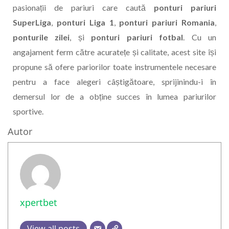
pasionații de pariuri care caută
ponturi pariuri
SuperLiga
,
ponturi Liga 1
,
ponturi pariuri Romania
,
ponturile zilei
, și
ponturi pariuri fotbal
. Cu un
angajament ferm către acuratețe și calitate, acest site își
propune să ofere pariorilor toate instrumentele necesare
pentru a face alegeri câștigătoare, sprijinindu-i în
demersul lor de a obține succes în lumea pariurilor
sportive.
Autor
xpertbet
View all posts