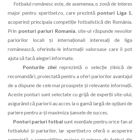
Fotbalul românesc este, de asemenea, o zonă de interes
major pentru xpertbet.ro, care prezintă
ponturi Liga 1
,
acoperind principala competiție fotbalistică din România.
Prin
ponturi pariuri Romania
, site-ul răspunde nevoilor
pariorilor locali și internaționali interesați de liga
românească, oferindu-le informații valoroase care îi pot
ajuta să facă alegeri informate.
Ponturile zilei
reprezintă o selecție zilnică de
recomandări, proiectată pentru a oferi pariorilor avantajul
de a dispune de cele mai proaspete și relevante informații.
Aceste ponturi sunt selectate cu grijă de experții site-ului,
asigurând că pariorii au acces la o gamă largă de opțiuni de
pariere pentru a-și maximiza șansele de succes.
Ponturi pariuri fotbal
sunt esențiale pentru orice fan al
fotbalului și pariurilor, iar xpertbet.ro oferă o acoperire
completă a competițiilor majore și minore de fotbal din