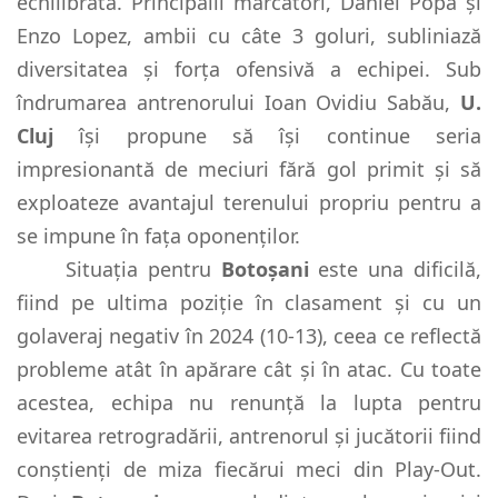
echilibrată. Principalii marcatori, Daniel Popa și
Enzo Lopez, ambii cu câte 3 goluri, subliniază
diversitatea și forța ofensivă a echipei. Sub
îndrumarea antrenorului Ioan Ovidiu Sabău,
U.
Cluj
își propune să își continue seria
impresionantă de meciuri fără gol primit și să
exploateze avantajul terenului propriu pentru a
se impune în fața oponenților.
Situația pentru
Botoșani
este una dificilă,
fiind pe ultima poziție în clasament și cu un
golaveraj negativ în 2024 (10-13), ceea ce reflectă
probleme atât în apărare cât și în atac. Cu toate
acestea, echipa nu renunță la lupta pentru
evitarea retrogradării, antrenorul și jucătorii fiind
conștienți de miza fiecărui meci din Play-Out.