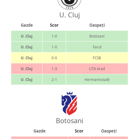
U. Cluj
Gazde
Scor
Oaspeți
U. Cluj
1-0
Botosani
U. Cluj
1-0
Farul
U. Cluj
0-0
FCSB
U. Cluj
1-3
UTA Arad
U. Cluj
2-1
Hermannstadt
Botosani
Gazde
Scor
Oaspeți