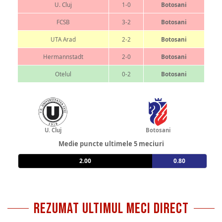
U. Cluj
1-0
Botosani
FCSB
3-2
Botosani
UTA Arad
2-2
Botosani
Hermannstadt
2-0
Botosani
Otelul
0-2
Botosani
U. Cluj
Botosani
Medie puncte ultimele 5 meciuri
2.00
0.80
REZUMAT ULTIMUL MECI DIRECT