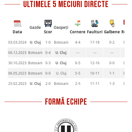
ultimele 5 meciuri directe
Gazde
Oaspeți
Data
Scor
Cornere
Faulturi
Galbene
Rosii
03.03.2024
U. Cluj
1-0
Botosani
4-4
17-18
0-2
0-0
06.12.2023
Botosani
0-4
U. Cluj
---
---
---
---
30.10.2023
Botosani
0-3
U. Cluj
6-5
12-16
0-0
0-0
06.05.2023
Botosani
0-0
U. Cluj
5-5
10-11
1-1
0-0
25.02.2023
U. Cluj
2-0
Botosani
2-5
11-11
1-3
0-0
FORMĂ ECHIPE