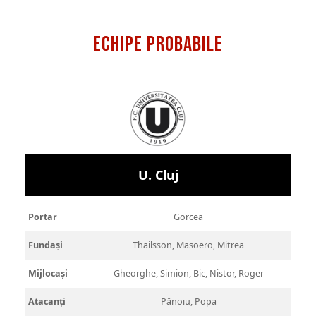
ECHIPE PROBABILE
U. Cluj
Portar
Gorcea
Fundași
Thailsson, Masoero, Mitrea
Mijlocași
Gheorghe, Simion, Bic, Nistor, Roger
Atacanți
Pănoiu, Popa