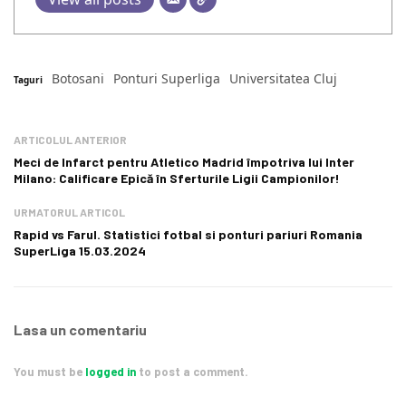
Botosani
Ponturi Superliga
Universitatea Cluj
Taguri
ARTICOLUL ANTERIOR
Meci de Infarct pentru Atletico Madrid împotriva lui Inter
Milano: Calificare Epică în Sferturile Ligii Campionilor!
URMATORUL ARTICOL
Rapid vs Farul. Statistici fotbal si ponturi pariuri Romania
SuperLiga 15.03.2024
Lasa un comentariu
You must be
logged in
to post a comment.