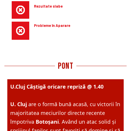
Rezultate slabe
Ultimele cinci meciuri în deplasare ale Botoșani au adus 1
victorie, 1 egal și 3 înfrângeri.
Probleme în Aparare
Botoșani are cea mai slabă apărare din SuperLiga în
meciurile din deplasare, cu o medie de 2.13 goluri
primite/meci.
pont
U.Cluj
Câștigă oricare repriză
@ 1.40
U. Cluj
are o formă bună acasă, cu victorii în
majoritatea meciurilor directe recente
împotriva
Botoșani
. Având un atac solid și
sprijinul fanilor, sunt favoriți să domine și să