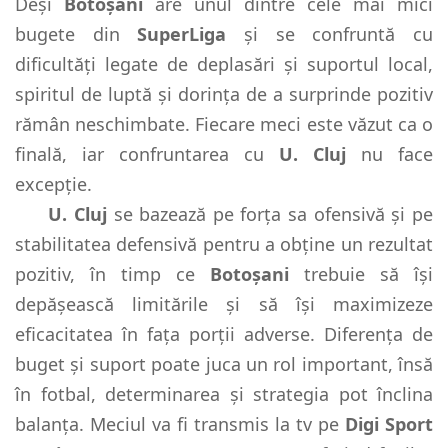
Deși
Botoșani
are unul dintre cele mai mici
bugete din
SuperLiga
și se confruntă cu
dificultăți legate de deplasări și suportul local,
spiritul de luptă și dorința de a surprinde pozitiv
rămân neschimbate. Fiecare meci este văzut ca o
finală, iar confruntarea cu
U. Cluj
nu face
excepție.
U. Cluj
se bazează pe forța sa ofensivă și pe
stabilitatea defensivă pentru a obține un rezultat
pozitiv, în timp ce
Botoșani
trebuie să își
depășească limitările și să își maximizeze
eficacitatea în fața porții adverse. Diferența de
buget și suport poate juca un rol important, însă
în fotbal, determinarea și strategia pot înclina
balanța. Meciul va fi transmis la tv pe
Digi Sport