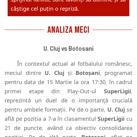
câștige cel puțin o repriză.
ANALIZA MECI
U. Cluj vs Botosani
În contextul actual al fotbalului românesc,
meciul dintre
U. Cluj
și
Botoșani
, programat
pentru data de 15 Martie la ora 17:30, în cadrul
primei etape din Play-Out-ul
SuperLigii
,
reprezintă un duel de o importanță crucială
pentru ambele formații. Pe de o parte,
U. Cluj
se
află pe poziția a 7-a în clasamentul
SuperLigii
cu
21 de puncte, având ca obiectiv consolidarea
poziției. Pe de altă parte,
Botoșani
, aflat pe