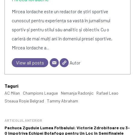
Mircea Iordache este un redactor de știri sportive
cunoscut pentru experiența sa vastă în jurnalismul
sportiv și pentru stilul său analitic și obiectiv. Cu o
carieră de mai mulți ani în domeniul presei sportive,
Mircea Iordache a...
View all posts
Autor
Taguri
AC Milan
Champions League
Nemanja Radonjic
Rafael Leao
Steaua Roșie Belgrad
Tammy Abraham
ARTICOLUL ANTERIOR
Pachuca Zguduie Lumea Fotbalului: Victorie Zdrobitoare cu 3-
0 împotriva Echipei Botafogo pentru Un Loc în Semifinalele