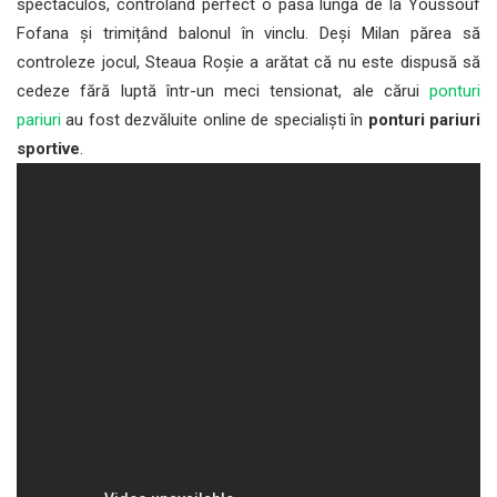
spectaculos, controlând perfect o pasă lungă de la Youssouf
Fofana și trimițând balonul în vinclu. Deși Milan părea să
controleze jocul, Steaua Roșie a arătat că nu este dispusă să
cedeze fără luptă într-un meci tensionat, ale cărui
ponturi
pariuri
au fost dezvăluite online de specialiști în
ponturi pariuri
sportive
.