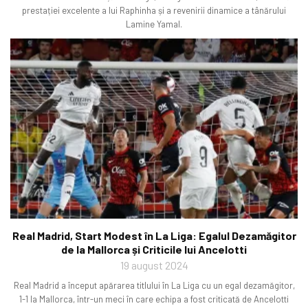
prestației excelente a lui Raphinha și a revenirii dinamice a tânărului
Lamine Yamal.
Real Madrid, Start Modest în La Liga: Egalul Dezamăgitor
de la Mallorca și Criticile lui Ancelotti
19 august 2024
Real Madrid a început apărarea titlului în La Liga cu un egal dezamăgitor,
1-1 la Mallorca, într-un meci în care echipa a fost criticată de Ancelotti