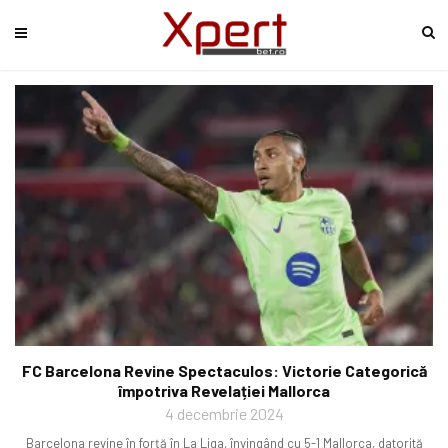
FC Barcelona Revine Spectaculos: Victorie Categorică
împotriva Revelației Mallorca
4 decembrie 2024
Barcelona revine în forță în La Liga, învingând cu 5-1 Mallorca, datorită