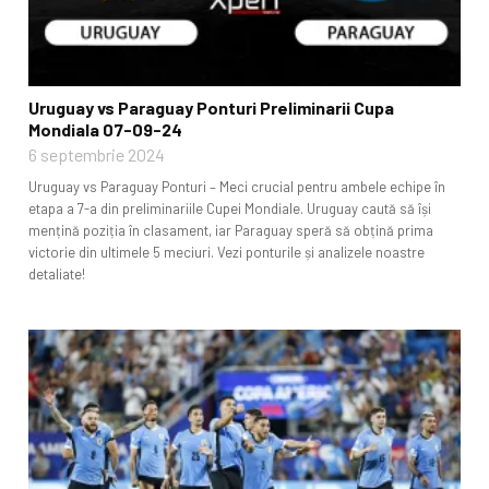
Uruguay vs Paraguay Ponturi Preliminarii Cupa
Mondiala 07-09-24
6 septembrie 2024
Uruguay vs Paraguay Ponturi – Meci crucial pentru ambele echipe în
etapa a 7-a din preliminariile Cupei Mondiale. Uruguay caută să își
mențină poziția în clasament, iar Paraguay speră să obțină prima
victorie din ultimele 5 meciuri. Vezi ponturile și analizele noastre
detaliate!