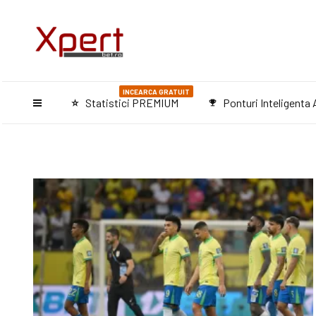
INCEARCA GRATUIT
Statistici PREMIUM
Ponturi Inteligenta A
star_purple500
emoji_events