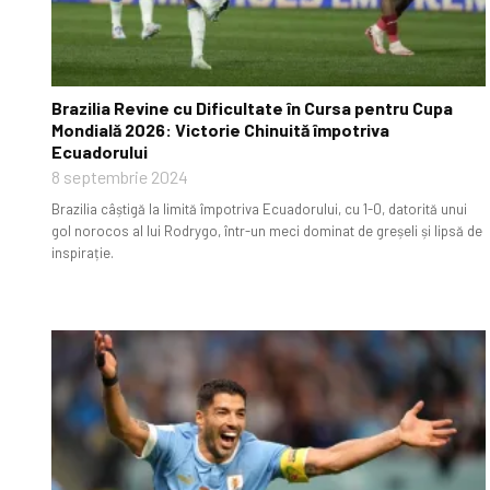
Brazilia Revine cu Dificultate în Cursa pentru Cupa
Mondială 2026: Victorie Chinuită împotriva
Ecuadorului
8 septembrie 2024
Brazilia câștigă la limită împotriva Ecuadorului, cu 1-0, datorită unui
gol norocos al lui Rodrygo, într-un meci dominat de greșeli și lipsă de
inspirație.