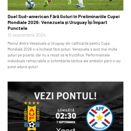
Duel Sud-american Fără Goluri în Preliminariile Cupei
Mondiale 2026: Venezuela și Uruguay Își Împart
Punctele
12 septembrie 2024
Meciul dintre Venezuela și Uruguay din calificările pentru Cupa
Mondială 2026 s-a încheiat fără goluri. Venezuela a avut mai multe
șuturi pe poartă, dar nu a reușit să le fructifice. Performanțele
individuale remarcabile și schimbările tactice ale ambelor părți n-au
putut aduce goluri.