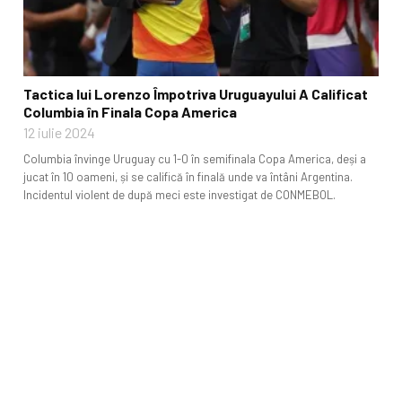
Tactica lui Lorenzo Împotriva Uruguayului A Calificat
Columbia în Finala Copa America
12 iulie 2024
Columbia învinge Uruguay cu 1-0 în semifinala Copa America, deși a
jucat în 10 oameni, și se califică în finală unde va întâni Argentina.
Incidentul violent de după meci este investigat de CONMEBOL.