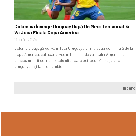
Columbia Învinge Uruguay După Un Meci Tensionat și
Va Juca Finala Copa America
11 iulie 2024
Columbia câștigă cu 1-0 în fața Uruguayului în a doua semifinală de la
Copa America, calificându-se în finala unde va întâlni Argentina,
succes umbrit de incidentele ulterioare petrecute între jucătorii
uruguayeni și fanii columbieni.
Incarc