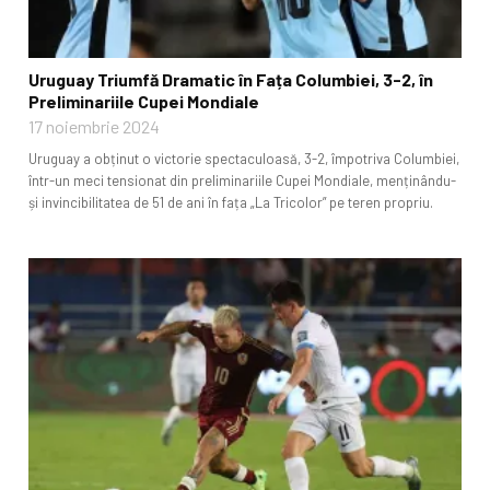
Uruguay Triumfă Dramatic în Fața Columbiei, 3-2, în
Preliminariile Cupei Mondiale
17 noiembrie 2024
Uruguay a obținut o victorie spectaculoasă, 3-2, împotriva Columbiei,
într-un meci tensionat din preliminariile Cupei Mondiale, menținându-
și invincibilitatea de 51 de ani în fața „La Tricolor” pe teren propriu.