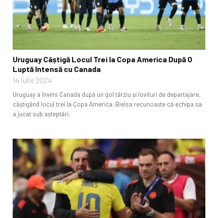
Uruguay Câștigă Locul Trei la Copa America După O
Luptă Intensă cu Canada
14 iulie 2024
Uruguay a învins Canada după un gol târziu și lovituri de departajare,
câștigând locul trei la Copa America. Bielsa recunoaște că echipa sa
a jucat sub așteptări.