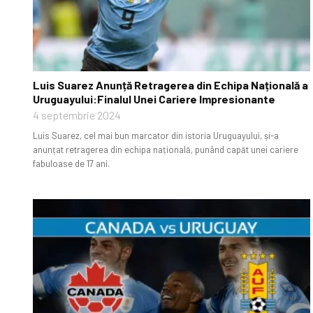
Luis Suarez Anunță Retragerea din Echipa Națională a
Uruguayului:Finalul Unei Cariere Impresionante
4 septembrie 2024
Luis Suarez, cel mai bun marcator din istoria Uruguayului, și-a
anunțat retragerea din echipa națională, punând capăt unei cariere
fabuloase de 17 ani.