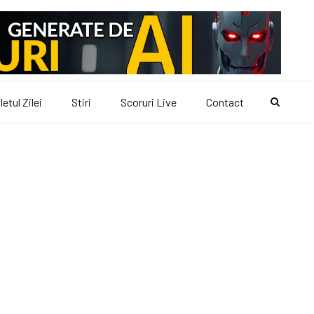
letul Zilei
Stiri
Scoruri Live
Contact