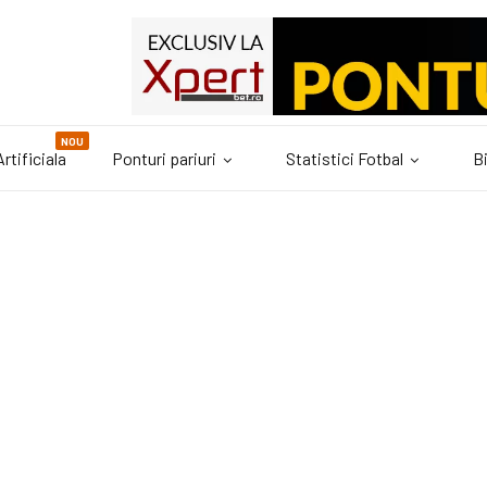
NOU
rtificiala
Ponturi pariuri
Statistici Fotbal
Bi