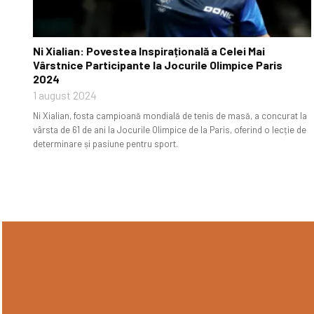
Ni Xialian: Povestea Inspirațională a Celei Mai
Vârstnice Participante la Jocurile Olimpice Paris
2024
1 august 2024
Ni Xialian, fosta campioană mondială de tenis de masă, a concurat la
vârsta de 61 de ani la Jocurile Olimpice de la Paris, oferind o lecție de
determinare și pasiune pentru sport.