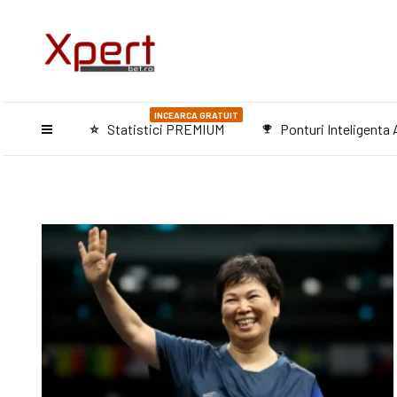
INCEARCA GRATUIT
Statistici PREMIUM
Ponturi Inteligenta A
star_purple500
emoji_events