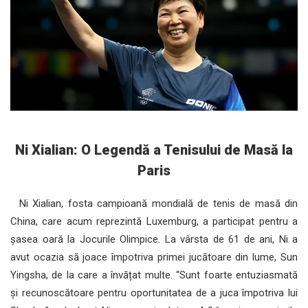
Ni Xialian: O Legendă a Tenisului de Masă la
Paris
Ni Xialian, fosta campioană mondială de tenis de masă din
China, care acum reprezintă Luxemburg, a participat pentru a
șasea oară la Jocurile Olimpice. La vârsta de 61 de ani, Ni a
avut ocazia să joace împotriva primei jucătoare din lume, Sun
Yingsha, de la care a învățat multe. “Sunt foarte entuziasmată
și recunoscătoare pentru oportunitatea de a juca împotriva lui