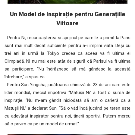
Un Model de Inspirație pentru Generațiile
Viitoare
Pentru Ni, recunoașterea și sprijinul pe care le-a primit la Paris
sunt mai mult decât suficiente pentru a-i împlini viața. Deși cu
trei ani în urmă la Tokyo credea că aceea va fi ultima ei
Olimpiadă, Ni nu mai este atât de sigură că Parisul va fi ultima
sa participare. “Nu îndrăznesc să mă gândesc la această
întrebare,” a spus ea.
Pentru Sun Yingsha, jucătoarea chineză de 23 de ani care este
lider mondial, meciul împotriva “Mătușii Ni” a fost o sursă de
inspirație. “Nu m-am gândit niciodată să am o carieră ca a
Mătușii Ni,” a declarat Sun. “Să o văd încă jucând pe teren este
cu adevărat inspirator pentru noi, tinerii sportivi. Putem mereu
să o privim ca pe un model de urmat.”