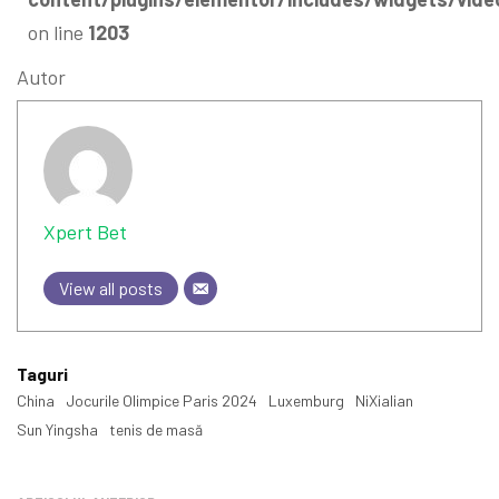
on line
1203
Autor
Xpert Bet
View all posts
Taguri
China
Jocurile Olimpice Paris 2024
Luxemburg
NiXialian
Sun Yingsha
tenis de masă