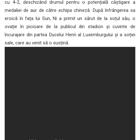
cu 4-2, deschizând drumul pentru o potențială câștigare a
medaliei de aur de către echipa chineză. După înfrângerea sa
eroică în fața lui Sun, Ni a primit un sărut de la soțul său, o
ovație în picioare de la publicul din stadion și cuvinte de
încurajare din partea Ducelui Henri al Luxemburgului și a soției
sale, care au venit să o susțină.