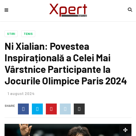
STIRI
TENIS
Ni Xialian: Povestea
Inspirațională a Celei Mai
Vârstnice Participante la
Jocurile Olimpice Paris 2024
1 august 2024
SHARE