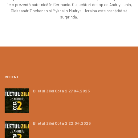
fie o prezență puternică în Germania. Cu jucători de top ca Andriy Lunin,
Oleksandr Zinchenko și Mykhailo Mudryk, Ucraina este pregătită să
surprindă.
RECENT
Biletul Zilei Cota 2 27.04.2025
Biletul Zilei Cota 2 22.04.2025