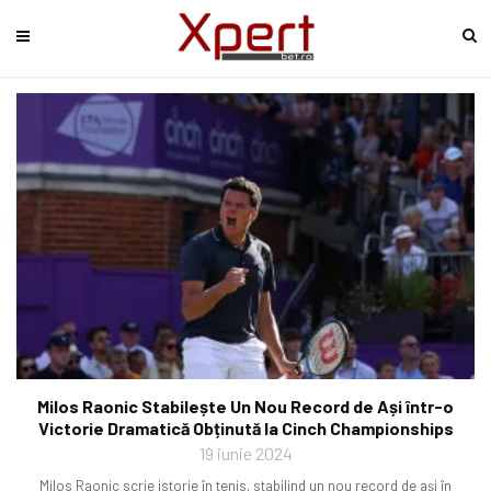
Milos Raonic Stabilește Un Nou Record de Ași într-o
Victorie Dramatică Obținută la Cinch Championships
19 iunie 2024
Milos Raonic scrie istorie în tenis, stabilind un nou record de ași în