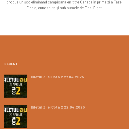
produs un șoc eliminând campioana en-titre Canada în prima zi a Fazei
Finale, cunoscută și sub numele de Final Eight.
RECENT
Biletul Zilei Cota 2 27.04.2025
Biletul Zilei Cota 2 22.04.2025