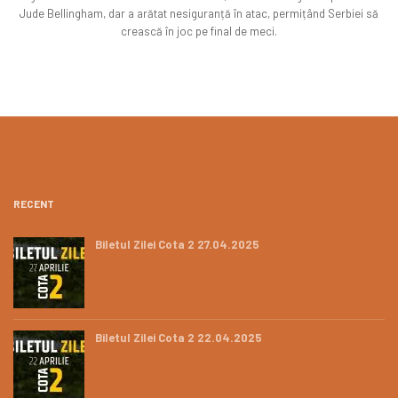
Jude Bellingham, dar a arătat nesiguranță în atac, permițând Serbiei să
crească în joc pe final de meci.
RECENT
Biletul Zilei Cota 2 27.04.2025
Biletul Zilei Cota 2 22.04.2025