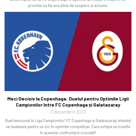
promite să fie una plină de suspans și acțiune.
Meci Decisiv la Copenhaga: Duelul pentru Optimile Ligii
Campionilor între FC Copenhaga și Galatasaray
11 decembrie 2023
Duel tensionat în Liga Campionilor! FC Copenhaga și Galatasaray Istanbul
se duelează pentru un loc în optimile competiției. Care echipă va triumfa
în această confruntare crucială?