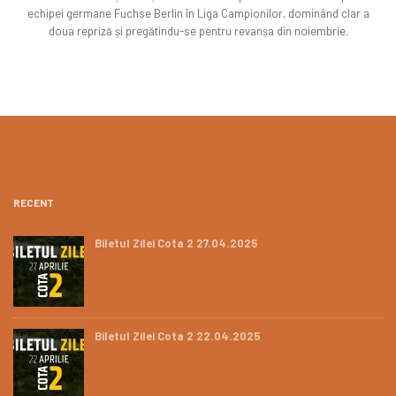
echipei germane Fuchse Berlin în Liga Campionilor, dominând clar a
doua repriză și pregătindu-se pentru revanșa din noiembrie.
RECENT
Biletul Zilei Cota 2 27.04.2025
Biletul Zilei Cota 2 22.04.2025