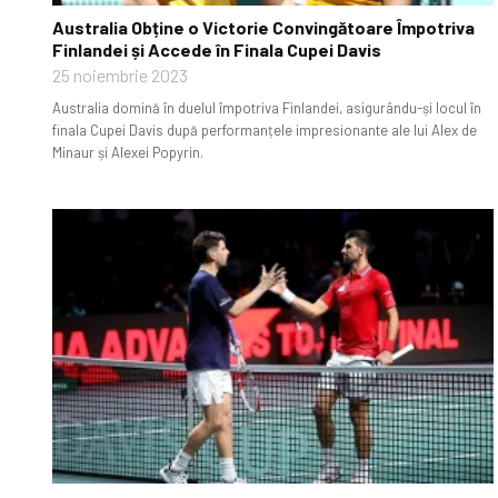
Australia Obține o Victorie Convingătoare Împotriva
Finlandei și Accede în Finala Cupei Davis
25 noiembrie 2023
Australia domină în duelul împotriva Finlandei, asigurându-și locul în
finala Cupei Davis după performanțele impresionante ale lui Alex de
Minaur și Alexei Popyrin.