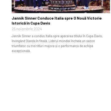
Jannik Sinner Conduce Italia spre O Nouă Victorie
Istorică în Cupa Davis
25 noiembrie 2024
Jannik Sinner a condus Italia spre apărarea titlului în Cupa Davis,
învingând Olanda în finală. Liderul mondial încheie un sezon
triumfător cu trei titluri majore și o performanță de echipă
excepțională.