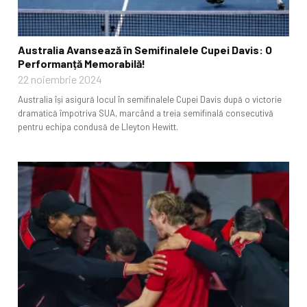
Australia Avansează în Semifinalele Cupei Davis: O
Performanță Memorabilă!
22 noiembrie 2024
Australia își asigură locul în semifinalele Cupei Davis după o victorie
dramatică împotriva SUA, marcând a treia semifinală consecutivă
pentru echipa condusă de Lleyton Hewitt.