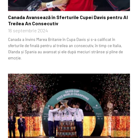
Canada Avansează în Sferturile Cupei Davis pentru Al
Treilea An Consecutiv
16 septembrie 2024
Canada a învins Marea Britanie în Cupa Davis și s-a calificat în
sferturile de finală pentru al treilea an consecutiv, în timp ce Italia,
Olanda și Spania au avansat și ele după meciuri strânse și pline de
emoție.