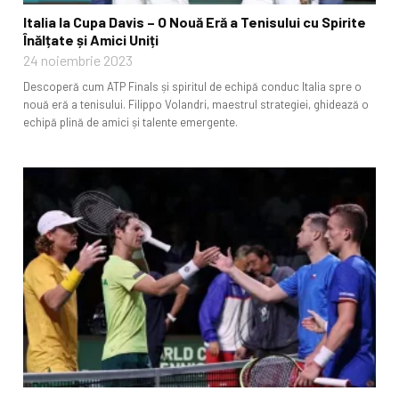
Italia la Cupa Davis – O Nouă Eră a Tenisului cu Spirite
Înălțate și Amici Uniți
24 noiembrie 2023
Descoperă cum ATP Finals și spiritul de echipă conduc Italia spre o
nouă eră a tenisului. Filippo Volandri, maestrul strategiei, ghidează o
echipă plină de amici și talente emergente.