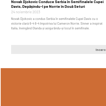
Novak Djokovic Conduce Serbia în Semifinalele Cupei
Davis, Depășindu-l pe Norrie în Două Seturi
24 noiembrie 2023
Novak Djokovic a condus Serbia în semifinalele Cupei Davis cu o
victorie clară 6-4 6-4 împotriva lui Cameron Norrie. Sinner a inspirat
Italia, învingând Olanda și asigurându-și locul în semifinale.
Incarc