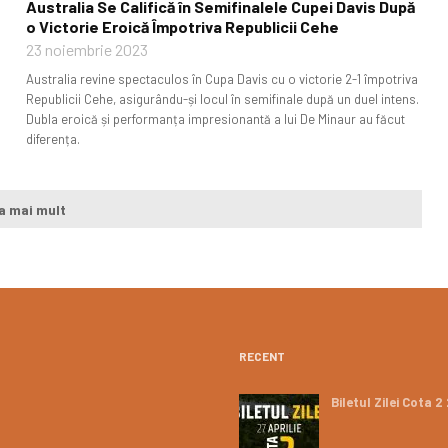
Australia Se Califică în Semifinalele Cupei Davis După
o Victorie Eroică Împotriva Republicii Cehe
23 noiembrie 2023
Australia revine spectaculos în Cupa Davis cu o victorie 2-1 împotriva
Republicii Cehe, asigurându-și locul în semifinale după un duel intens.
Dubla eroică și performanța impresionantă a lui De Minaur au făcut
diferența.
a mai mult
RECENT
Biletul Zilei Cota 