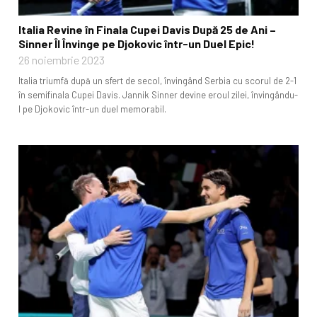
Italia Revine în Finala Cupei Davis După 25 de Ani –
Sinner Îl Învinge pe Djokovic într-un Duel Epic!
26 noiembrie 2023
Italia triumfă după un sfert de secol, învingând Serbia cu scorul de 2-1
în semifinala Cupei Davis. Jannik Sinner devine eroul zilei, învingându-
l pe Djokovic într-un duel memorabil.