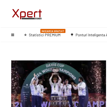
INCEARCA GRATUIT
Statistici PREMIUM
Ponturi Inteligenta A
star_purple500
emoji_events