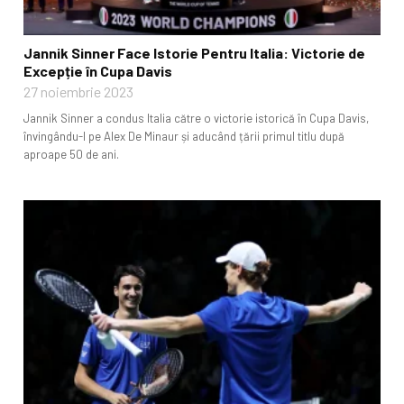
Jannik Sinner Face Istorie Pentru Italia: Victorie de
Excepție în Cupa Davis
27 noiembrie 2023
Jannik Sinner a condus Italia către o victorie istorică în Cupa Davis,
învingându-l pe Alex De Minaur și aducând țării primul titlu după
aproape 50 de ani.