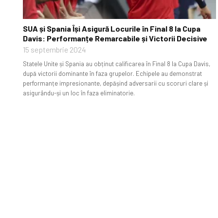
SUA și Spania Își Asigură Locurile în Final 8 la Cupa
Davis: Performanțe Remarcabile și Victorii Decisive
15 septembrie 2024
Statele Unite și Spania au obținut calificarea în Final 8 la Cupa Davis,
după victorii dominante în faza grupelor. Echipele au demonstrat
performanțe impresionante, depășind adversarii cu scoruri clare și
asigurându-și un loc în faza eliminatorie.