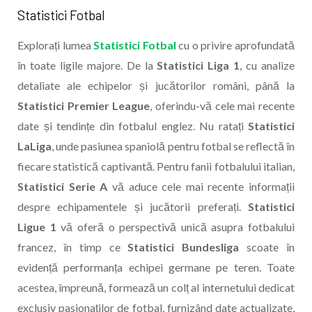
Statistici Fotbal
Explorați lumea
Statistici Fotbal
cu o privire aprofundată
în toate ligile majore. De la
Statistici Liga 1
, cu analize
detaliate ale echipelor și jucătorilor români, până la
Statistici Premier League
, oferindu-vă cele mai recente
date și tendințe din fotbalul englez. Nu ratați
Statistici
LaLiga
, unde pasiunea spaniolă pentru fotbal se reflectă în
fiecare statistică captivantă. Pentru fanii fotbalului italian,
Statistici Serie A
vă aduce cele mai recente informații
despre echipamentele și jucătorii preferați.
Statistici
Ligue 1
vă oferă o perspectivă unică asupra fotbalului
francez, în timp ce
Statistici Bundesliga
scoate în
evidență performanța echipei germane pe teren. Toate
acestea, împreună, formează un colț al internetului dedicat
exclusiv pasionaților de fotbal, furnizând date actualizate,