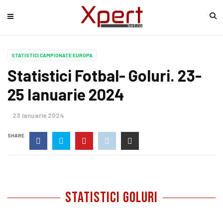
STATISTICI CAMPIONATE EUROPA
Statistici Fotbal- Goluri. 23-
25 Ianuarie 2024
23 ianuarie 2024
SHARE
statistici goluri